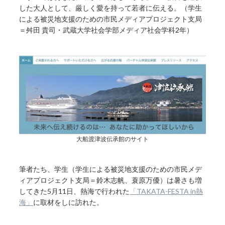
した大人として、厳しく愛を持って若者に伝える。（学生
による被災地支援のための市民メディアプロジェクト支局
＝舛田 貴司・武蔵大学社会学部メディア社会学科2年）
大船渡津波伝承館のサイト
筆者たち、学生（学生による被災地支援のための市民メデ
ィアプロジェクト支局＝鈴木志帆、蓑原万優）は暑さも増
してきた5月11日、熱海で行われた
「TAKATA-FESTA in熱
海」
に取材をしに訪れた。