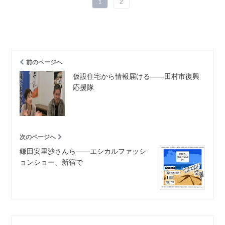
1
2
前のページへ
仮設住宅から情報届ける――田村市復興
応援隊
次のページへ
鎌田安里沙さんら――エシカルファッシ
ョンショー、新宿で