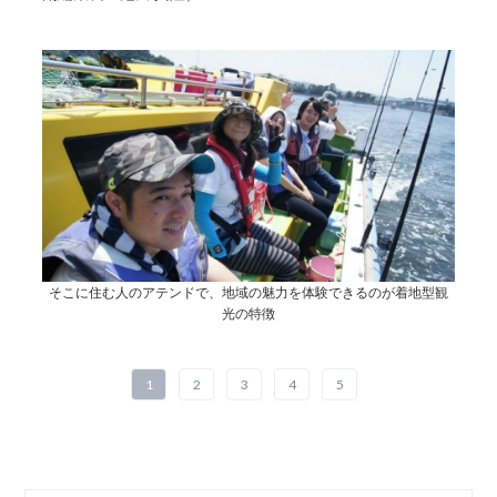
そこに住む人のアテンドで、地域の魅力を体験できるのが着地型観
光の特徴
1
2
3
4
5