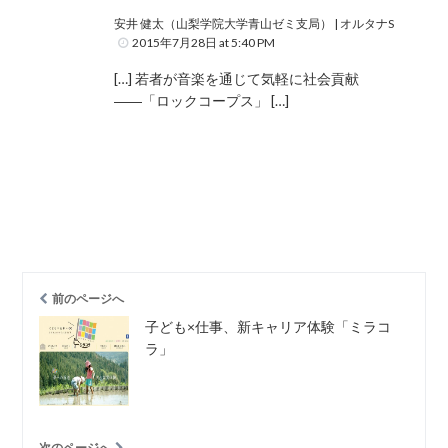
安井 健太（山梨学院大学青山ゼミ支局） | オルタナS
2015年7月28日 at 5:40 PM
[…] 若者が音楽を通じて気軽に社会貢献
――「ロックコープス」 […]
前のページへ
子ども×仕事、新キャリア体験「ミラコ
ラ」
次のページへ