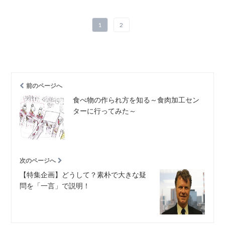
1
2
前のページへ
食べ物の作られ方を知る～食肉加工セン
ターに行ってみた～
次のページへ
【特集企画】どうして？素朴で大きな疑
問を「一言」で説明！