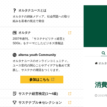
オルタナユースとは
オルタナの姉妹メディア。社会問題への取り
組みを若者の視点で発信
オルタナ
2007年創刊。「サステナビリティ経営と
SDGs」をテーマにしたビジネス情報誌
alterna youth Community
オルタナユースのオンラインコミュニティ。
オルタ
ユース世代の関心ごとやアイデアを集めて実
践し、サステナの潮流をつくります。
参加はこちら
消費
サステナ経営検定(1〜4級)
2015
サステナブル★セレクション