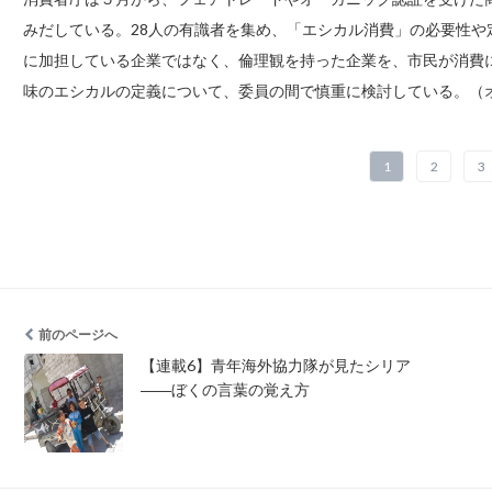
みだしている。28人の有識者を集め、「エシカル消費」の必要性
に加担している企業ではなく、倫理観を持った企業を、市民が消費
味のエシカルの定義について、委員の間で慎重に検討している。（オ
1
2
3
前のページへ
【連載6】青年海外協力隊が見たシリア
――ぼくの言葉の覚え方