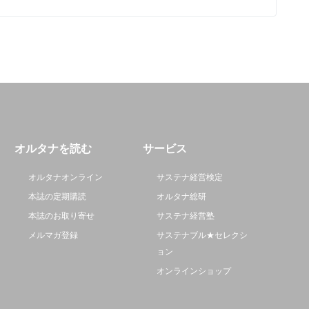
オルタナを読む
サービス
オルタナオンライン
サステナ経営検定
本誌の定期購読
オルタナ総研
本誌のお取り寄せ
サステナ経営塾
メルマガ登録
サステナブル★セレクシ
ョン
オンラインショップ