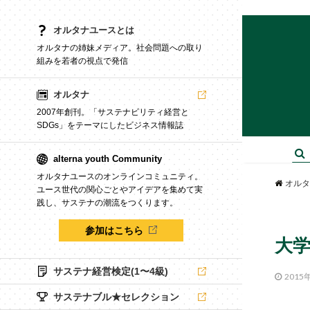
オルタナユースとは
オルタナの姉妹メディア。社会問題への取り
組みを若者の視点で発信
オルタナ
2007年創刊。「サステナビリティ経営と
SDGs」をテーマにしたビジネス情報誌
alterna youth Community
オルタナユースのオンラインコミュニティ。
オルタ
ユース世代の関心ごとやアイデアを集めて実
践し、サステナの潮流をつくります。
参加はこちら
大学
サステナ経営検定(1〜4級)
2015
サステナブル★セレクション