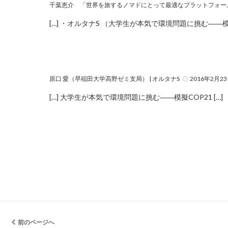
千葉恵介 「世界を旅するノマドにとって最適なプラットフォーム
[…] ・オルタナS （大学生が本気で環境問題に挑む――模
原口 愛（早稲田大学高野ゼミ支局） | オルタナS
2016年2月23日
[…] 大学生が本気で環境問題に挑む――模擬COP21 […]
前のページへ