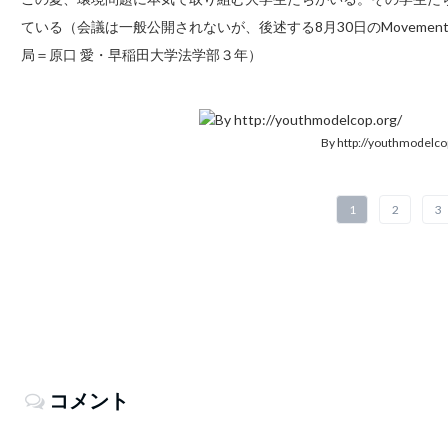
ている（会議は一般公開されないが、後述する8月30日のMovemen
局＝原口 愛・早稲田大学法学部３年）
By http://youthmodelco
1
2
3
コメント