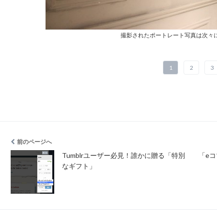
撮影されたポートレート写真は次々
1
2
3
前のページへ
Tumblrユーザー必見！誰かに贈る「特別
「e
なギフト」