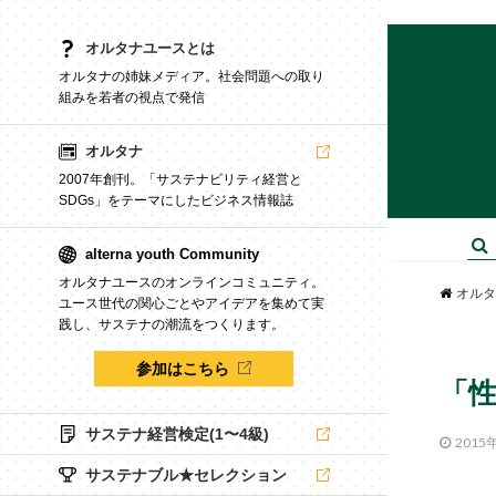
オルタナユースとは
オルタナの姉妹メディア。社会問題への取り
組みを若者の視点で発信
オルタナ
2007年創刊。「サステナビリティ経営と
SDGs」をテーマにしたビジネス情報誌
alterna youth Community
オルタナユースのオンラインコミュニティ。
オルタ
ユース世代の関心ごとやアイデアを集めて実
践し、サステナの潮流をつくります。
参加はこちら
「
サステナ経営検定(1〜4級)
2015
サステナブル★セレクション