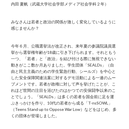
内田 夏帆（武蔵大学社会学部メディア社会学科２年）
みなさんは若者と政治の関係が激しく変化しているように
感じませんか？
今年６月、公職選挙法が改正され、来年夏の参議院議員選
挙から選挙権年齢が18歳に引き下げられます。それともう
一つ、「若者」と「政治」を結び付ける際に無視できない
動きがここ数か月ありました。学生団体「SEALDs」（自
由と民主主義のための学生緊急行動、シールズ）を中心と
した安全保障関連法案に対するデモ活動による一連のムー
ブメントです。若者が政権に対して声を挙げたことが、こ
れほど世間の注目を浴びたのはかつての安保闘争以来のこ
とでしょう。「SEALDs」は多くの若者を国会前に足を運
ぶきっかけを作り、10代の若者から成る「T-nsSOWL」
（Teens Stand up to Oppose War Low）などをはじめ、多
くの団体が登場しました。