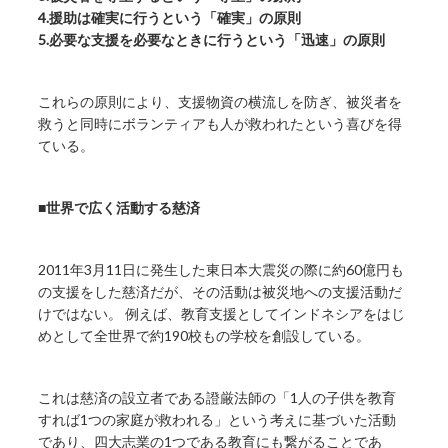
4.援助は確実に行うという「確実」の原則
5.必要な支援を必要なときに行うという「迅速」の原則
これらの原則により、支援物資の横流しを防ぎ、被災者を
救うと同時にボランティアも人が救われたという喜びを得
ている。
■世界で広く活動する慈済
2011年3月11日に発生した東日本大震災の際に約60億円も
の支援をした慈済だが、その活動は被災地への支援活動だ
けではない。 例えば、教育支援としてインドネシアをはじ
めとして全世界で約190校もの学校を創設している。
これは慈済の設立者である證厳法師の「1人の子供を教育
すれば1つの家庭が救われる」という考えに基づいた活動
であり、四大志業の1つである教育にも繋がることであ