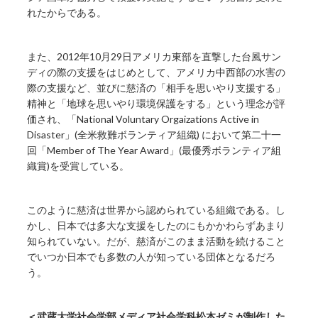
れたからである。
また、2012年10月29日アメリカ東部を直撃した台風サン
ディの際の支援をはじめとして、アメリカ中西部の水害の
際の支援など、並びに慈済の「相手を思いやり支援する」
精神と「地球を思いやり環境保護をする」という理念が評
価され、「National Voluntary Orgaizations Active in
Disaster」(全米救難ボランティア組織) において第二十一
回「Member of The Year Award」(最優秀ボランティア組
織賞)を受賞している。
このように慈済は世界から認められている組織である。し
かし、日本では多大な支援をしたのにもかかわらずあまり
知られていない。だが、慈済がこのまま活動を続けること
でいつか日本でも多数の人が知っている団体となるだろ
う。
＜武蔵大学社会学部メディア社会学科松本ゼミが制作した