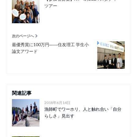
ツアー
次のページへ
最優秀賞に100万円――住友理工 学生小
論文アワード
関連記事
2018年6月14日
漁師町でワーホリ、人と触れ合い「自分
らしさ」見出す