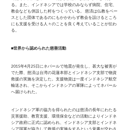
る。また、インドネシアでは学校のみならず病院、住宅、
教会なども併設した村をつくっている。 慈済は仏教をベー
スとした団体であるのにもかかわらず教会を設けるところ
にも支援を受ける人々のことを良く考えていることが伝わ
る。
■世界から認められた慈善活動
2015年4月25日にネパールで地震が発生し、甚大な被害が
でた際、慈済は台湾の花蓮本部とインドネシア支部で物資
救援の実施を決定した。支援物資は一度インドネシア航空
輸送され、そこからインドネシアの軍隊によってネパール
へ届けられた。
インドネシア軍の協力を得られたのは慈済の長年にわたる
災害援助、教育支援、環境保全などの活動によりインドネ
シア政府に正式に認められ、インドネシア支部とインドネ
シア国軍が協力して救援の実施をするという覚書が交わさ