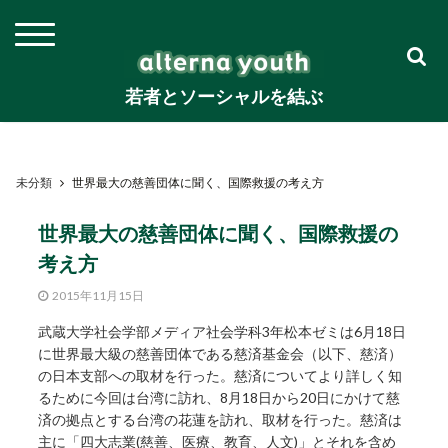
若者とソーシャルを結ぶ
未分類
世界最大の慈善団体に聞く、国際救援の考え方
世界最大の慈善団体に聞く、国際救援の
考え方
2015年11月15日
武蔵大学社会学部メディア社会学科3年松本ゼミは6月18日
に世界最大級の慈善団体である慈済基金会（以下、慈済）
の日本支部への取材を行った。慈済についてより詳しく知
るために今回は台湾に訪れ、8月18日から20日にかけて慈
済の拠点とする台湾の花蓮を訪れ、取材を行った。慈済は
主に「四大志業(慈善、医療、教育、人文)」とそれを含め