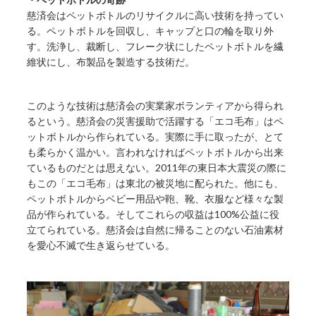
慈済会はペットボトルのリサイクルに高い技術を持ってい
る。ペットボトルを回収し、キャップと口の輪を取り外
す。洗浄し、裁断し、フレーク状にしたペットボトルを繊
維状にし、布製品を製造する技術だ。
このような技術は慈済会の実業家ボランティアから得られ
るという。慈済会の災害援助で活躍する「エコ毛布」はペ
ットボトルから作られている。実際に手に取ったが、とて
も柔らかく温かい。言われなければペットボトルから出来
ているものだとは思えない。2011年の東日本大震災の際に
もこの「エコ毛布」は東北の被災地に配られた。他にも、
ペットボトルからベビー用品や鞄、靴、衣服など様々な製
品が作られている。そしてこれらの収益は100%公益に役
立てられている。慈済会は自然に帰ることのない石油素材
を愛心不滅で生き返らせている。