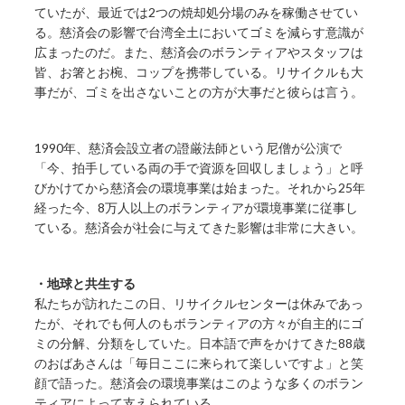
ていたが、最近では2つの焼却処分場のみを稼働させてい
る。慈済会の影響で台湾全土においてゴミを減らす意識が
広まったのだ。また、慈済会のボランティアやスタッフは
皆、お箸とお椀、コップを携帯している。リサイクルも大
事だが、ゴミを出さないことの方が大事だと彼らは言う。
1990年、慈済会設立者の證厳法師という尼僧が公演で
「今、拍手している両の手で資源を回収しましょう」と呼
びかけてから慈済会の環境事業は始まった。それから25年
経った今、8万人以上のボランティアが環境事業に従事し
ている。慈済会が社会に与えてきた影響は非常に大きい。
・地球と共生する
私たちが訪れたこの日、リサイクルセンターは休みであっ
たが、それでも何人のもボランティアの方々が自主的にゴ
ミの分解、分類をしていた。日本語で声をかけてきた88歳
のおばあさんは「毎日ここに来られて楽しいですよ」と笑
顔で語った。慈済会の環境事業はこのような多くのボラン
ティアによって支えられている。