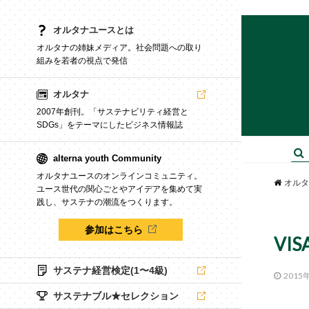
オルタナユースとは
オルタナの姉妹メディア。社会問題への取り
組みを若者の視点で発信
オルタナ
2007年創刊。「サステナビリティ経営と
SDGs」をテーマにしたビジネス情報誌
alterna youth Community
オルタナユースのオンラインコミュニティ。
オルタ
ユース世代の関心ごとやアイデアを集めて実
践し、サステナの潮流をつくります。
参加はこちら
VI
サステナ経営検定(1〜4級)
2015
サステナブル★セレクション