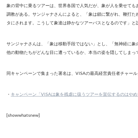
象の背中に乗るツアーは、世界各国で人気だが、象が人を乗せても
調教がある。サンジャナさんによると、「象は鎖に繋がれ、鞭打た
タにされます。こうして象達は静かなツアーバスとなるのです」と
サンジャナさんは、「象は移動手段ではない」とし、「無神経に象
他の動物たちがどんな目に遭っているか、本当の姿を隠してしまっ
同キャンペーンで集まった署名は、VISAの最高経営責任者チャー
・
キャンペーン「VISAは象を残虐に扱うツアーを宣伝するのはや
[showwhatsnew]