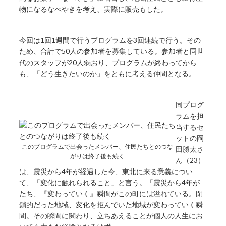
物になるなべやきを考え、実際に販売もした。
今回は1回1週間で行うプログラムを3回連続で行う。その
ため、合計で50人の参加者を募集している。参加者と同世
代のスタッフが20人弱おり、プログラムが終わってから
も、「どう生きたいのか」をともに考える仲間となる。
同プログ
ラムを担
当するセ
ットの岡
このプログラムで出会ったメンバー、住民たちとのつな
田勝太さ
がりは終了後も続く
ん（23）
は、震災から4年が経過した今、東北に来る意義につい
て、「変化に触れられること」と言う。「震災から4年が
たち、『変わっていく』瞬間がこの町には溢れている。閉
鎖的だった地域、変化を拒んでいた地域が変わっていく瞬
間。その瞬間に関わり、立ちあえることが個人の人生にお