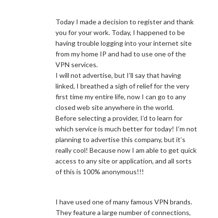
Today I made a decision to register and thank
you for your work. Today, I happened to be
having trouble logging into your internet site
from my home IP and had to use one of the
VPN services.
I will not advertise, but I’ll say that having
linked, I breathed a sigh of relief for the very
first time my entire life, now I can go to any
closed web site anywhere in the world.
Before selecting a provider, I’d to learn for
which service is much better for today! I’m not
planning to advertise this company, but it’s
really cool! Because now I am able to get quick
access to any site or application, and all sorts
of this is 100% anonymous!!!
I have used one of many famous VPN brands.
They feature a large number of connections,