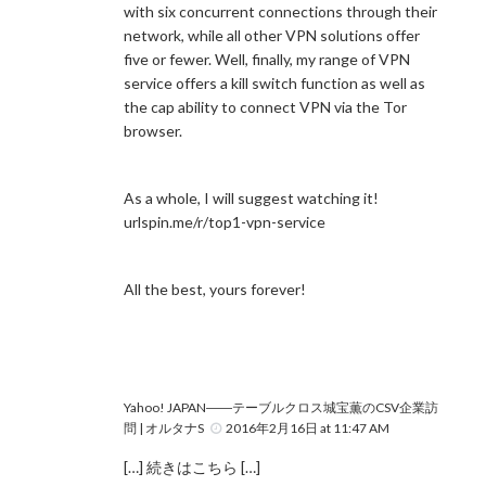
with six concurrent connections through their
network, while all other VPN solutions offer
five or fewer. Well, finally, my range of VPN
service offers a kill switch function as well as
the cap ability to connect VPN via the Tor
browser.
As a whole, I will suggest watching it!
urlspin.me/r/top1-vpn-service
All the best, yours forever!
Yahoo! JAPAN――テーブルクロス城宝薫のCSV企業訪
問 | オルタナS
2016年2月16日 at 11:47 AM
[…] 続きはこちら […]