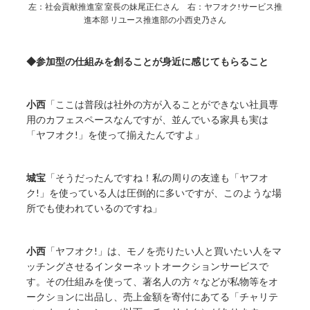
左：社会貢献推進室 室長の妹尾正仁さん 右：ヤフオク!サービス推
進本部 リユース推進部の小西史乃さん
◆参加型の仕組みを創ることが身近に感じてもらること
小西
「ここは普段は社外の方が入ることができない社員専
用のカフェスペースなんですが、並んでいる家具も実は
「ヤフオク!」を使って揃えたんですよ」
城宝
「そうだったんですね！私の周りの友達も「ヤフオ
ク!」を使っている人は圧倒的に多いですが、このような場
所でも使われているのですね」
小西
「ヤフオク!」は、モノを売りたい人と買いたい人をマ
ッチングさせるインターネットオークションサービスで
す。その仕組みを使って、著名人の方々などが私物等をオ
ークションに出品し、売上金額を寄付にあてる「チャリテ