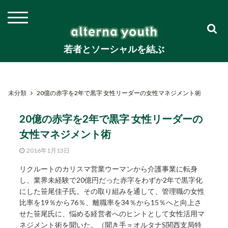
若者とソーシャルを結ぶ
未分類
20億の赤字を2年で黒字 女性リーダーの女性マネジメント術
20億の赤字を2年で黒字 女性リーダーの
女性マネジメント術
2016年1月13日
リクルートのカリスマ営業ウーマンから介護事業に転身
し、業界未経験で20億円だった赤字をわずか2年で黒字化
にした笹尾佳子氏。その取り組みを通して、管理職の女性
比率を19％から76％、離職率を34％から15％へと向上さ
せた笹尾氏に、悩める経営者へのヒントとして女性活用マ
ネジメント術を聞いた。（聞き手＝オルタナS関西支局特