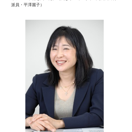
派員・平澤麗子）