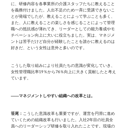
に、研修内容を各事業所の介護スタッフたちに教えること
を義務付けました。人出不足のため一斉に受講できないこ
とが発端でしたが、教えることによって学ぶことも多く、
また、人に教えることの楽しさを感じることによって管理
職への抵抗感が薄れてき、リーダーとしての能力養成やモ
チベーション向上に大いに役立ちました。実は、マネジメ
ントは苦手だけど自分が経験したことを誰かに教えるのは
好きだ、という女性は意外と多いのです。
こうした取り組みにより社員たちの意識が変化していき、
女性管理職比率19％から76％向上に大きく貢献したと考え
ています。
――マネジメントしやすい組織への改革とは。
笹尾：
こうした意識改革も重要ですが、運営を円滑に進め
ていくための組織改革も行いました。入社2年目の社員全
員へのリーダーシップ研修を取り入れたことです。現場の