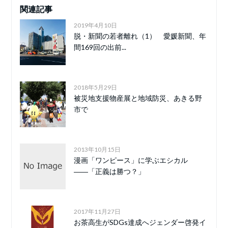
関連記事
2019年4月10日
脱・新聞の若者離れ（1） 愛媛新聞、年
間169回の出前...
2018年5月29日
被災地支援物産展と地域防災、あきる野
市で
2013年10月15日
漫画「ワンピース」に学ぶエシカル
――「正義は勝つ？」
2017年11月27日
お茶高生がSDGs達成へジェンダー啓発イ