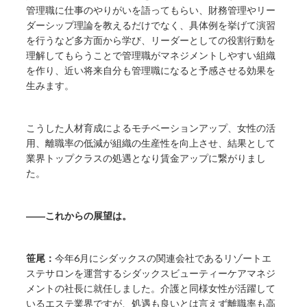
管理職に仕事のやりがいを語ってもらい、財務管理やリー
ダーシップ理論を教えるだけでなく、具体例を挙げて演習
を行うなど多方面から学び、リーダーとしての役割行動を
理解してもらうことで管理職がマネジメントしやすい組織
を作り、近い将来自分も管理職になると予感させる効果を
生みます。
こうした人材育成によるモチベーションアップ、女性の活
用、離職率の低減が組織の生産性を向上させ、結果として
業界トップクラスの処遇となり賃金アップに繋がりまし
た。
――これからの展望は。
笹尾：
今年6月にシダックスの関連会社であるリゾートエ
ステサロンを運営するシダックスビューティーケアマネジ
メントの社長に就任しました。介護と同様女性が活躍して
いるエステ業界ですが、処遇も良いとは言えず離職率も高