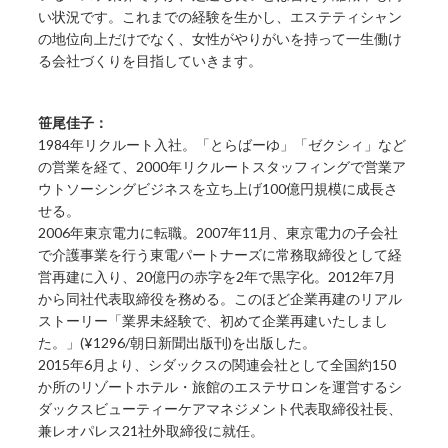
い状況です。これまでの経験を生かし、エステティシャン
の地位向上だけでなく、女性がやりがいを持って一生働け
る会社づくりを目指していきます。
笹尾佳子：
1984年リクルート入社。「とらばーゆ」「ゼクシィ」など
の営業を経て、2000年リクルートスタッフィングで営業ア
ウトソーシングビジネスを立ち上げ100億円規模に成長さ
せる。
2006年東京電力に転職。2007年11月、東京電力の子会社
で介護事業を行う東電パートナーズに常務取締役として経
営再建に入り、20億円の赤字を2年で黒字化。2012年7月
から同社代表取締役を務める。このほど企業再建のリアル
ストーリー「業界未経験で、初めて企業再建いたしまし
た。」(¥1296/朝日新聞出版刊)を出版した。
2015年6月より、シダックスの関連会社として全国約150
か所のリゾートホテル・旅館のエステサロンを運営するシ
ダックスビューティーケアマネジメント代表取締役社長、
兼レオパレス21社外取締役に就任。