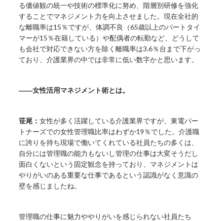
る価値観の統一や技術の標準化に努め、階層別研修を強化
することでマネジメント力を向上させました。現在全社的
な離職率は15％ですが、体調不良（65歳以上のパートタイ
マーが15％在籍している）や配偶者の転勤など、どうして
も会社で対応できない方を除く離職率は3.6％台まで下がっ
ており、介護業界の中では非常に低い数字かと思います。
――女性活用マネジメント術とは。
笹尾：
女性が多く活躍している介護業界ですが、東電パー
トナーズでの女性管理職比率はわずか19％でした。介護職
に誇りを持ち現場で働いてくれている社員たちの多くは、
自分には管理職の能力もないし管理の仕事は大変そうだし
面白くないという固定観念を持っており、マネジメントは
やりがいのある重要な仕事であるという認識がなく意識の
壁を感じましたね。
管理職の仕事に魅力ややりがいを感じられない社員たち