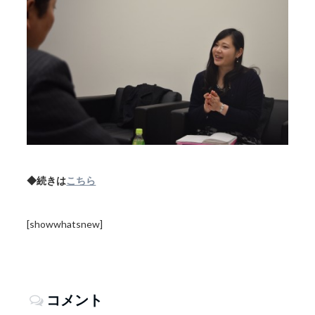
◆続きは
こちら
[showwhatsnew]
コメント