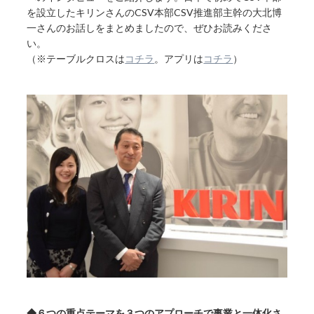
を設立したキリンさんのCSV本部CSV推進部主幹の大北博
一さんのお話しをまとめましたので、ぜひお読みくださ
い。
（※テーブルクロスは
コチラ
。アプリは
コチラ
）
◆６つの重点テーマを３つのアプローチで事業と一体化さ