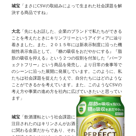
城宝
「まさにCSVの取組みによって生まれた社会課題を解
決する商品ですね」
大北
「先にもお話した、企業のブランドで私たちができる
ことを考えたときにキリンフリーというアイディアに辿り
着きました。また、２０１５年には新表示制度に沿った機
能性表示食品として、『糖の吸収をおだやかにする』『脂
肪の吸収を抑える』という２つの役割を付加した『パーフ
ェクトフリー』という商品を発売し、より日常の食事等で
のシーンに沿った展開に発展しています。このように、私
たちは社会課題を捉えたうえで、自分たちにはどのような
ことができるかを考えています。また、このようなCSVの
考え方や事業の進め方を社内に広げていきたいと思ってい
ます」
城宝
「飲酒運転という社会課題に
注目されたのはキリンさんがお酒
に関わる企業だからであり、それ