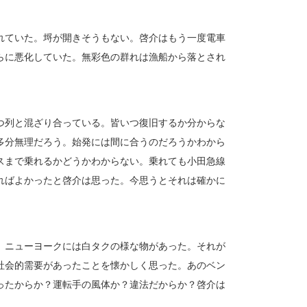
れていた。埒が開きそうもない。啓介はもう一度電車
らに悪化していた。無彩色の群れは漁船から落とされ
つ列と混ざり合っている。皆いつ復旧するか分からな
多分無理だろう。始発には間に合うのだろうかわから
スまで乗れるかどうかわからない。乗れても小田急線
ればよかったと啓介は思った。今思うとそれは確かに
。ニューヨークには白タクの様な物があった。それが
社会的需要があったことを懐かしく思った。あのベン
ったからか？運転手の風体か？違法だからか？啓介は