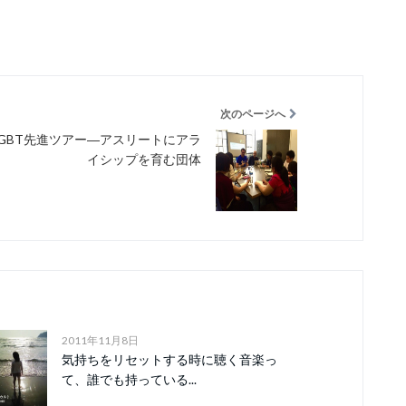
次のページへ
LGBT先進ツアー―アスリートにアラ
イシップを育む団体
2011年11月8日
気持ちをリセットする時に聴く音楽っ
て、誰でも持っている...