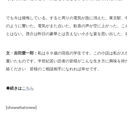
でも今は後悔している。すると周りの電気が急に消えた。東京駅、
のように響いた。電気がまた点いた。歓喜の声が空に上がった。こ
とはない。啓介は昨日の豪華とは言えない小さな宴を思い出した。
文・吉田愛一郎：
私は６９歳の現役の学生です。この小説は私が人
書いたものです。半世紀若い読者の皆様がこんな生き方に興味を持
絡ください 皆様のご相談相手になれれば幸せです。
◆続きは
こちら
[showwhatsnew]