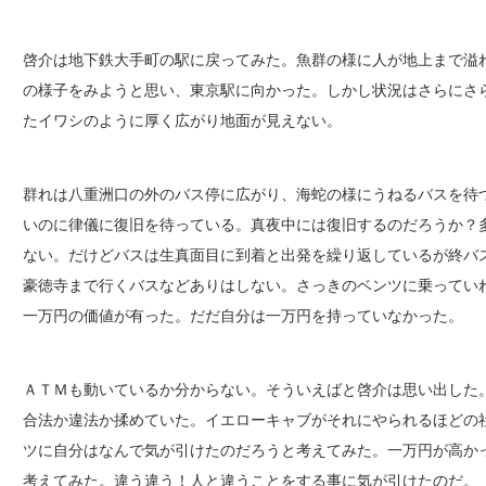
啓介は地下鉄大手町の駅に戻ってみた。魚群の様に人が地上まで溢
の様子をみようと思い、東京駅に向かった。しかし状況はさらにさ
たイワシのように厚く広がり地面が見えない。
群れは八重洲口の外のバス停に広がり、海蛇の様にうねるバスを待
いのに律儀に復旧を待っている。真夜中には復旧するのだろうか？
ない。だけどバスは生真面目に到着と出発を繰り返しているが終バ
豪徳寺まで行くバスなどありはしない。さっきのベンツに乗ってい
一万円の価値が有った。だだ自分は一万円を持っていなかった。
ＡＴＭも動いているか分からない。そういえばと啓介は思い出した
合法か違法か揉めていた。イエローキャブがそれにやられるほどの
ツに自分はなんで気が引けたのだろうと考えてみた。一万円が高か
考えてみた。違う違う！人と違うことをする事に気が引けたのだ。