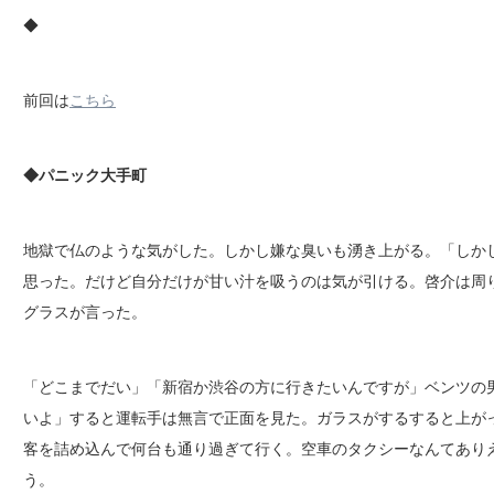
◆
前回は
こちら
◆パニック大手町
地獄で仏のような気がした。しかし嫌な臭いも湧き上がる。「しか
思った。だけど自分だけが甘い汁を吸うのは気が引ける。啓介は周
グラスが言った。
「どこまでだい」「新宿か渋谷の方に行きたいんですが」ベンツの
いよ」すると運転手は無言で正面を見た。ガラスがするすると上が
客を詰め込んで何台も通り過ぎて行く。空車のタクシーなんてあり
う。