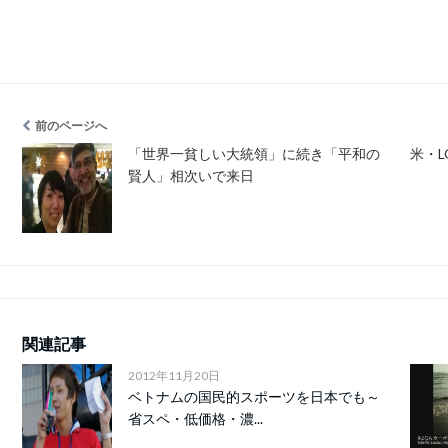
前のページへ
「世界一貧しい大統領」に続き「平和の
米・
賢人」相次いで来日
関連記事
2012年11月20日
ベトナムの国民的スポーツを日本でも～
省スペ・低価格・濃...