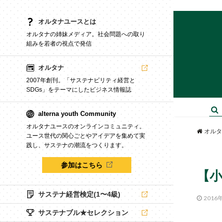
オルタナユースとは
オルタナの姉妹メディア。社会問題への取り
組みを若者の視点で発信
オルタナ
2007年創刊。「サステナビリティ経営と
SDGs」をテーマにしたビジネス情報誌
alterna youth Community
オルタナユースのオンラインコミュニティ。
オルタ
ユース世代の関心ごとやアイデアを集めて実
践し、サステナの潮流をつくります。
参加はこちら
【小
サステナ経営検定(1〜4級)
2016
サステナブル★セレクション