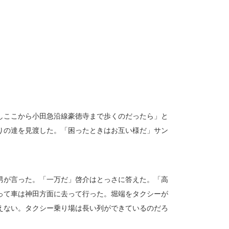
しここから小田急沿線豪徳寺まで歩くのだったら」と
りの達を見渡した。「困ったときはお互い様だ」サン
男が言った。「一万だ」啓介はとっさに答えた。「高
って車は神田方面に去って行った。堀端をタクシーが
えない。タクシー乗り場は長い列ができているのだろ