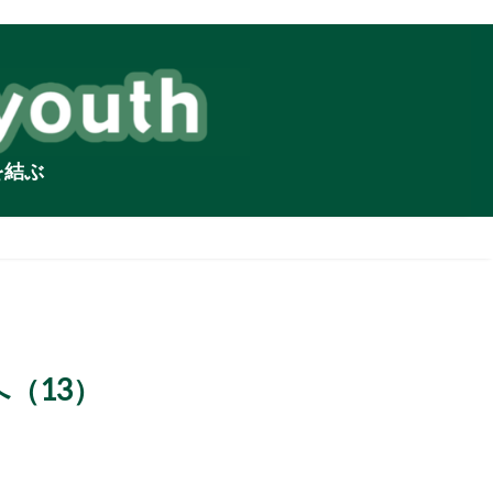
を結ぶ
（13）