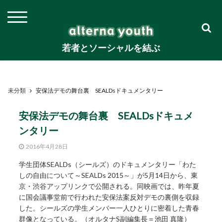
若者とソーシャルを結ぶ
未分類
安保法デモの舞台裏 SEALDsドキュメンタリー
安保法デモの舞台裏 SEALDsドキュメ
ンタリー
2016年4月28日
学生団体SEALDs（シールズ）のドキュメンタリー「わた
しの自由について～SEALDs 2015～」が5月14日から、東
京・渋谷アップリンクで公開される。同映画では、昨年夏
に国会議事堂前で行われた安保法案反対デモの裏側を収録
した。シールズの学生メンバー一人ひとりに密着した青春
群像となっている。（オルタナS副編集長＝池田 真隆）