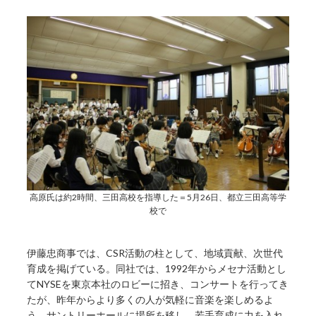
高原氏は約2時間、三田高校を指導した＝5月26日、都立三田高等学
校で
伊藤忠商事では、CSR活動の柱として、地域貢献、次世代
育成を掲げている。同社では、1992年からメセナ活動とし
てNYSEを東京本社のロビーに招き、コンサートを行ってき
たが、昨年からより多くの人が気軽に音楽を楽しめるよ
う、サントリーホールに場所を移し、若手育成に力を入れ