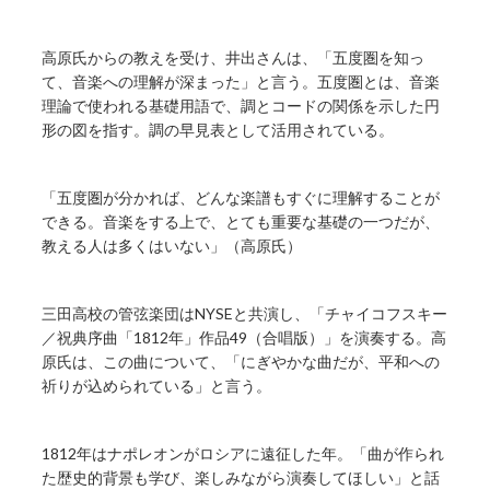
高原氏からの教えを受け、井出さんは、「五度圏を知っ
て、音楽への理解が深まった」と言う。五度圏とは、音楽
理論で使われる基礎用語で、調とコードの関係を示した円
形の図を指す。調の早見表として活用されている。
「五度圏が分かれば、どんな楽譜もすぐに理解することが
できる。音楽をする上で、とても重要な基礎の一つだが、
教える人は多くはいない」（高原氏）
三田高校の管弦楽団はNYSEと共演し、「チャイコフスキー
／祝典序曲「1812年」作品49（合唱版）」を演奏する。高
原氏は、この曲について、「にぎやかな曲だが、平和への
祈りが込められている」と言う。
1812年はナポレオンがロシアに遠征した年。「曲が作られ
た歴史的背景も学び、楽しみながら演奏してほしい」と話