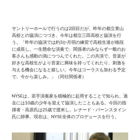
サントリーホールで行うのは2回目だが、昨年の都立青山
高校との協演につづき、今年は都立三田高校と協演を行
う。「昨年の協演では約3か月弱の練習で高校生達が格段
に成長し、一生懸命な演奏で、関係者のみならず一般のお
客さんも感動の渦につつんでくれた。この共演で、音楽が
好きな高校生がより音楽に興味を持ってくれたり、刺激を
与える機会になると嬉しい。今年はコーラスも加わる予定
で、今から楽しみ。」（同社関係者）
NYSEは、若手演奏家を積極的に起用することで知られ、過
去には10歳の少年を迎えて協演したこともある。今回の指
揮者・高原氏は25歳で渡米し、レナード・バーンスタイン
氏に師事。現在は、NYSE全体のプロデュースを行う。