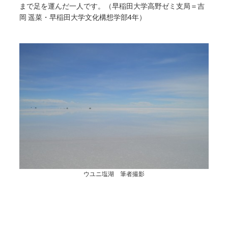
まで足を運んだ一人です。（早稲田大学高野ゼミ支局＝吉
岡 遥菜・早稲田大学文化構想学部4年）
ウユニ塩湖 筆者撮影