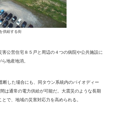
力を供給する街
災害公営住宅８５戸と周辺の４つの病院や公共施設に
御しながら地産地消。
が遮断した場合にも、同タウン系統内のバイオディー
日間は通常の電力供給が可能だ。大震災のような長期
ことで、地域の災害対応力を高められる。