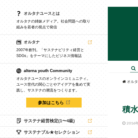
オルタナユースとは
オルタナの姉妹メディア。社会問題への取り
組みを若者の視点で発信
オルタナ
2007年創刊。「サステナビリティ経営と
SDGs」をテーマにしたビジネス情報誌
alterna youth Community
オルタナユースのオンラインコミュニティ。
オルタ
ユース世代の関心ごとやアイデアを集めて実
践し、サステナの潮流をつくります。
参加はこちら
積
サステナ経営検定(1〜4級)
2016
サステナブル★セレクション