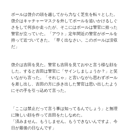
ボールは啓介の頭を越してから力なく芝生を転々とした。
啓介はキャチャーマスクを外してボールを追いかけるしぐ
さをして何歩か走ったが、そこにはボールは警官に拾った
警官が立っていた。「アウト」定年間近の警官がボールを
持って近づいてきた。「早く出なさい。このボールは没収
だ」
啓介は吉田を見た。警官も吉田を見ておやと言う様な顔を
した。すると吉田は警官に「サインしましょうか？」と笑
いながら言った。「それじゃ」と言いながら思わずボール
を差し出し、吉田の方に歩き出した警官は思い出したよう
にその手を引っ込めて言った。
「ここは禁止だって言う事は知ってるんでしょう」と無理
に険しい顔を作って吉田をたしなめた。
「済みません。もうしません。もうできないんですよ、今
日が最後の日なんです」