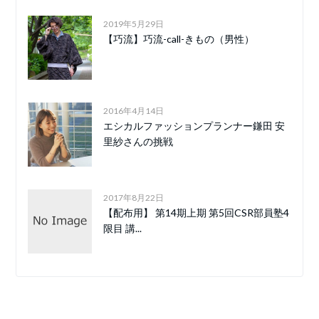
2019年5月29日
【巧流】巧流-call-きもの（男性）
2016年4月14日
エシカルファッションプランナー鎌田 安
里紗さんの挑戦
2017年8月22日
【配布用】 第14期上期 第5回CSR部員塾4
限目 講...