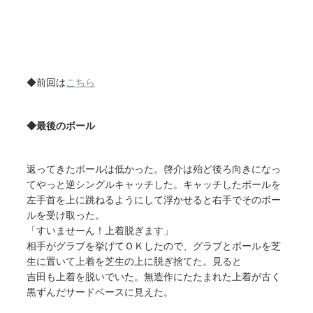
◆前回は
こちら
◆最後のボール
返ってきたボールは低かった。啓介は殆ど後ろ向きになっ
てやっと逆シングルキャッチした。キャッチしたボールを
左手首を上に跳ねるようにして浮かせると右手でそのボー
ルを受け取った。
「すいませーん！上着脱ぎます」
相手がグラブを挙げてＯＫしたので、グラブとボールを芝
生に置いて上着を芝生の上に脱ぎ捨てた。見ると
吉田も上着を脱いでいた。無造作にたたまれた上着が古く
黒ずんだサードベースに見えた。