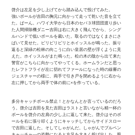
啓介は左足を少し上げてから踏み込んで投げてみた。
強いボールが吉田の胸元に向かって走って乾いた音を立て
た。ぱーん。ハワイ大学から日本のセパ３球団団渡り歩い
た人間掃除機ダニー吉田は右に大きく飛んでから、シング
ルハンドで低いボールを裁いた。取るのではなくまさにさ
ばいて見せた。ピリピリピリとホイッスルが鳴った。振り
返ると深緑の松林の向こうに白い皇居の壁が浮くように見
えた。ホイッスルがまた鳴った。松の木の陰から出て来た
警官がこちらに向かってやってくる。ホームランだと思っ
たレフトフライが左に切れてファールになった時の線審の
ジェスチャーの様に、両手で引き戸を閉めるように右から
左に押してから両手で体の前に×を作っている。
多分キャッチボール禁止！とかなんとか言っているのだろ
う。啓介は吉田を見た吉田はラストと言いながら精一杯の
ボールを啓介の左肩の少し上に返して来た。啓介はそのボ
ールを右に張り叩くようにキャッチしてからサイドスロー
で吉田に返した。そしてしゃがんだ。しゃがんでブルペン
キャッチャ―の姿勢になると左足を大きく投げ出した。股