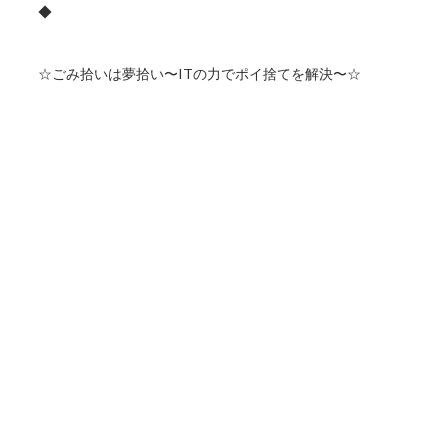
◆
☆ごみ拾いは夢拾い〜ITの力でポイ捨てを解決〜☆