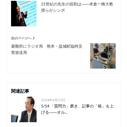
21世紀の先生の役割は――米倉一橋大教
授らがシンポ
次のページへ
避難所にラジオ局 熊本・益城町臨時災
害放送局
関連記事
2014年4月21日
5/14 「質問力」磨き、記事の「格」を上
げる――オル...