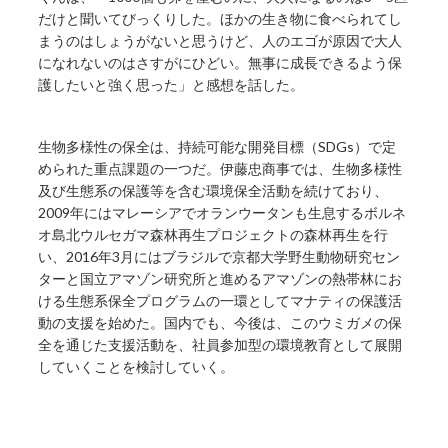
だけと聞いてびっくりした。ほかの生き物に食べられてし
まうのはしょうがないと思うけど、人のエゴが原因で大人
になれないのはさすがにひどい。無事に成長できるよう保
護したいと強く思った」と感想を話した。
生物多様性の保全は、持続可能な開発目標（SDGs）で定
められた重点課題の一つだ。伊藤忠商事では、生物多様性
及び生態系の保護等を含む環境保全活動を続けており、
2009年にはマレーシアでオランウータンも生息するボルネ
オ島北ウルセガマ森林再生プロジェクトの森林再生を行
い、2016年3月にはブラジルで京都大学野生動物研究セン
ターと国立アマゾン研究所と進めるアマゾンの熱帯林にお
ける生態系保全プログラムの一環としてマナティの保護活
動の支援を始めた。国内でも、今後は、このウミガメの保
全を通じた支援活動を、社員参加型の環境教育として展開
していくことを検討していく。