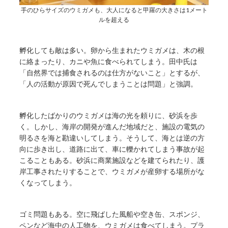
手のひらサイズのウミガメも、大人になると甲羅の大きさは1メート
ルを超える
孵化しても敵は多い。卵から生まれたウミガメは、木の根
に絡まったり、カニや魚に食べられてしまう。田中氏は
「自然界では捕食されるのは仕方がないこと」とするが、
「人の活動が原因で死んでしまうことは問題」と強調。
孵化したばかりのウミガメは海の光を頼りに、砂浜を歩
く。しかし、海岸の開発が進んだ地域だと、施設の電気の
明るさを海と勘違いしてしまう。そうして、海とは逆の方
向に歩き出し、道路に出て、車に轢かれてしまう事故が起
こることもある。砂浜に商業施設などを建てられたり、護
岸工事されたりすることで、ウミガメが産卵する場所がな
くなってしまう。
ゴミ問題もある。空に飛ばした風船や空き缶、スポンジ、
ペンなど海中の人工物を、ウミガメは食べてしまう。プラ