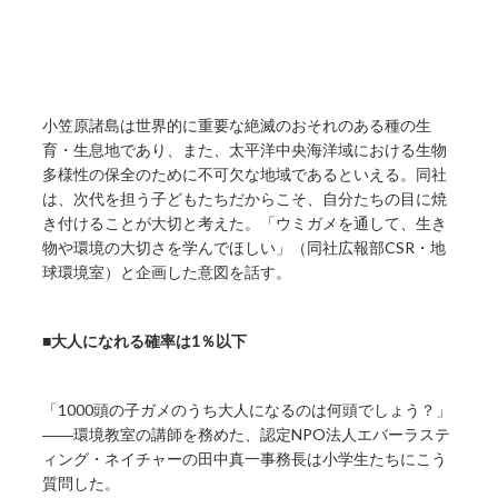
小笠原諸島は世界的に重要な絶滅のおそれのある種の生
育・生息地であり、また、太平洋中央海洋域における生物
多様性の保全のために不可欠な地域であるといえる。同社
は、次代を担う子どもたちだからこそ、自分たちの目に焼
き付けることが大切と考えた。「ウミガメを通して、生き
物や環境の大切さを学んでほしい」（同社広報部CSR・地
球環境室）と企画した意図を話す。
■大人になれる確率は1
％以下
「
1000
頭の子ガメのうち大人になるのは何頭でしょう？」
――環境教室の講師を務めた、認定NPO法人エバーラステ
ィング・ネイチャーの田中真一事務長は小学生たちにこう
質問した。