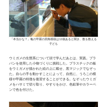
「本当かな？」亀の甲羅の四角模様は13個あると聞き、数を数える
子ども
ウミガメの生態系について頭で学んだあとは、実践。プラ
バンを使用した小物づくりに挑戦した。プラスチックの板
をウミガメが描かれた絵の上に載せ、黒マジックでなぞっ
た。自らの手を動かすことによって、自然に、うろこの模
様や甲羅の特徴を復習することができる。なぞったウミガ
メをハサミで切り取り、やすりをかけ、色鉛筆やカラーペ
ンで色を付けた。