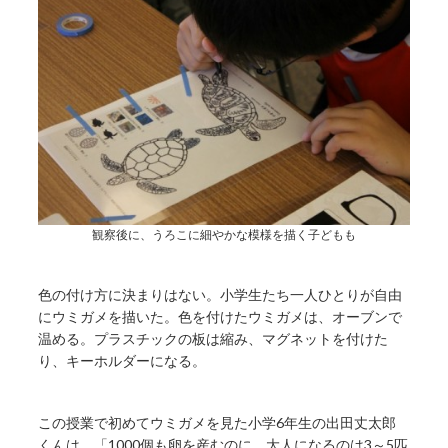
観察後に、うろこに細やかな模様を描く子どもも
色の付け方に決まりはない。小学生たち一人ひとりが自由
にウミガメを描いた。色を付けたウミガメは、オーブンで
温める。プラスチックの板は縮み、マグネットを付けた
り、キーホルダーになる。
この授業で初めてウミガメを見た小学6年生の出田丈太郎
くんは、「1000個も卵を産むのに、大人になるのは3～5匹