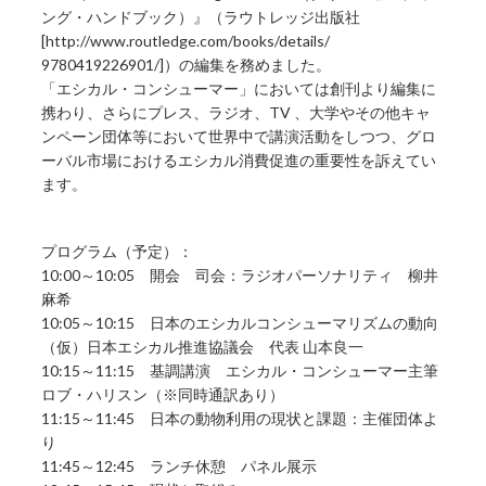
ング・ハンドブック）』（ラウトレッジ出版社
[http://www.routledge.com/books/details/
9780419226901/]）の編集を務めました。
「エシカル・コンシューマー」においては創刊より編集に
携わり、さらにプレス、ラジオ、TV 、大学やその他キャ
ンペーン団体等において世界中で講演活動をしつつ、グロ
ーバル市場におけるエシカル消費促進の重要性を訴えてい
ます。
プログラム（予定）：
10:00～10:05 開会 司会：ラジオパーソナリティ 柳井
麻希
10:05～10:15 日本のエシカルコンシューマリズムの動向
（仮）日本エシカル推進協議会 代表 山本良一
10:15～11:15 基調講演 エシカル・コンシューマー主筆
ロブ・ハリスン（※同時通訳あり）
11:15～11:45 日本の動物利用の現状と課題：主催団体よ
り
11:45～12:45 ランチ休憩 パネル展示