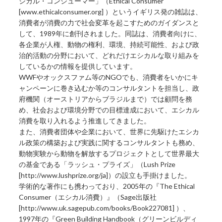
シカル・コンシューマー」（Ethical Consumer
[www.ethicalconsumer.org] ）というイギリス発の雑誌は、
消費者が消費の力で社会変革を起こすためのガイダンスと
して、1989年に創刊されました。同誌は、消費者向けに、
各企業が人権、動物の権利、環境、持続可能性、および政
治的活動の分野において、どれだけエシカルな取り組みを
しているかの情報を提供しています。
WWFやオックスファム等のNGOでも、消費者をいかにキ
ャンペーンに巻き込むか等のコンサルタントを担当し、政
府機関（オーストリアからブラジルまで）では顧問を務
め、社会および環境分野での目標達成において、エシカル
消費を取り入れるよう推進してきました。
また、消費者団体や企業において、世界に先駆けたエシカ
ル政策の構築および実践に関するコンサルタントも務め、
動物実験から動物を解放するプロジェクトとして世界最大
の基金である「ラッシュ・プライズ」（Lush Prize
[http://www.lushprize.org/ja]）の設立も手掛けました。
学術的な著作にも携わっており、2005年の『The Ethical
Consumer（エシカル消費）』（Sage出版社
[http://www.uk.sagepub.com/books/Book227081] ）、
1997年の『Green Building Handbook（グリーンビルディ