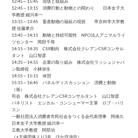
12:45～15:45 現状と取組み
12:45～13:15 消費行動と動物との関わり 日本女子大
学教授 細川幸一
13:15～13:45 畜産動物の福祉の現状 帝京科学大学教
授 佐藤衆介
13:45～14:15 動物と持続可能性 NPO法人アニマルライ
ツセンター 岡田千尋
14:15～14:35 CSR動向 株式会社クレアンCSRコンサル
タント 山口智彦
14:35～14:55 企業の取り組み 株式会社ラッシュジャパ
ン取締役 小林弥生
14:55～15:15 休憩
15:15～16:45 パネルディスカッション 消費と動物
（仮）
司会 株式会社クレアンCSRコンサルタント 山口智彦
パネリスト エシカル・コンシューマー主筆 ロブ・ハリ
スン
一般社団法人消費者市民社会をつくる会代表理事 阿南久
日本女子大学教授 細川幸一
立教大学教授 阿部治
（+主催団体より2名、ほか交渉中）