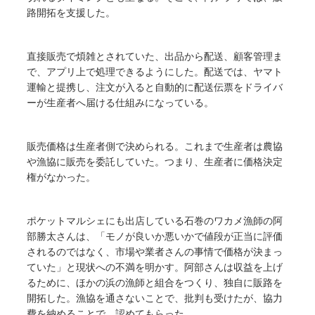
路開拓を支援した。
直接販売で煩雑とされていた、出品から配送、顧客管理ま
で、アプリ上で処理できるようにした。配送では、ヤマト
運輸と提携し、注文が入ると自動的に配送伝票をドライバ
ーが生産者へ届ける仕組みになっている。
販売価格は生産者側で決められる。これまで生産者は農協
や漁協に販売を委託していた。つまり、生産者に価格決定
権がなかった。
ポケットマルシェにも出店している石巻のワカメ漁師の阿
部勝太さんは、「モノが良いか悪いかで値段が正当に評価
されるのではなく、市場や業者さんの事情で価格が決まっ
ていた」と現状への不満を明かす。阿部さんは収益を上げ
るために、ほかの浜の漁師と組合をつくり、独自に販路を
開拓した。漁協を通さないことで、批判も受けたが、協力
費を納めることで、認めてもらった。