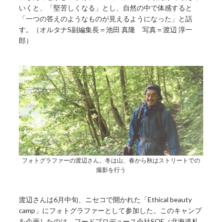
いくと、「堅苦しくなる」とし、自然の中で体感すると
「一つの答えのようなものが見えるようになった」と話
す。（オルタナS副編集長＝池田 真隆 写真＝渡辺 淳一
郎）
フォトグラファーの渡辺さん。冬は山、春から秋はストリートでの
撮影を行う
渡辺さんは6月中旬、ニセコで開かれた「Ethical beauty
camp」にフォトグラファーとして参加した。このキャンプ
を企画したのは、フードプロデュース会社SOF（北海道札