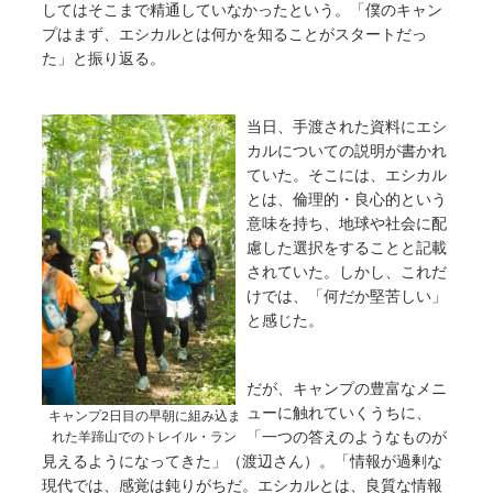
してはそこまで精通していなかったという。「僕のキャン
プはまず、エシカルとは何かを知ることがスタートだっ
た」と振り返る。
当日、手渡された資料にエシ
カルについての説明が書かれ
ていた。そこには、エシカル
とは、倫理的・良心的という
意味を持ち、地球や社会に配
慮した選択をすることと記載
されていた。しかし、これだ
けでは、「何だか堅苦しい」
と感じた。
だが、キャンプの豊富なメニ
ューに触れていくうちに、
キャンプ2日目の早朝に組み込ま
「一つの答えのようなものが
れた羊蹄山でのトレイル・ラン
見えるようになってきた」（渡辺さん）。「情報が過剰な
現代では、感覚は鈍りがちだ。エシカルとは、良質な情報