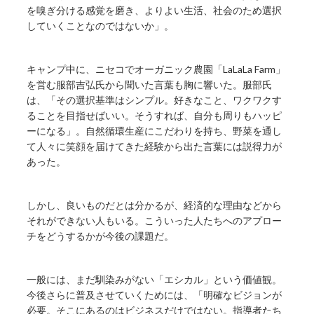
を嗅ぎ分ける感覚を磨き、よりよい生活、社会のため選択
していくことなのではないか」。
キャンプ中に、ニセコでオーガニック農園「LaLaLa Farm」
を営む服部吉弘氏から聞いた言葉も胸に響いた。服部氏
は、「その選択基準はシンプル。好きなこと、ワクワクす
ることを目指せばいい。そうすれば、自分も周りもハッピ
ーになる」。自然循環生産にこだわりを持ち、野菜を通し
て人々に笑顔を届けてきた経験から出た言葉には説得力が
あった。
しかし、良いものだとは分かるが、経済的な理由などから
それができない人もいる。こういった人たちへのアプロー
チをどうするかが今後の課題だ。
一般には、まだ馴染みがない「エシカル」という価値観。
今後さらに普及させていくためには、「明確なビジョンが
必要。そこにあるのはビジネスだけではない。指導者たち