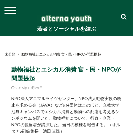
若者とソーシャルを結ぶ
未分類
動物福祉とエシカル消費 官・民・NPOが問題提起
動物福祉とエシカル消費 官・民・NPOが
問題提起
2016年10月25日
NPO法人アニマルライツセンター、NPO法人動物実験の廃
止を求める会（JAVA）などの4団体はこのほど、立教大学
池袋キャンパスでエシカル消費と動物への配慮を考えるシ
ンポジウムを開いた。動物福祉について、行政・企業・
NPOの担当者が講演した。当日の模様を報告する。（オル
タナS副編集長＝池田 真隆）