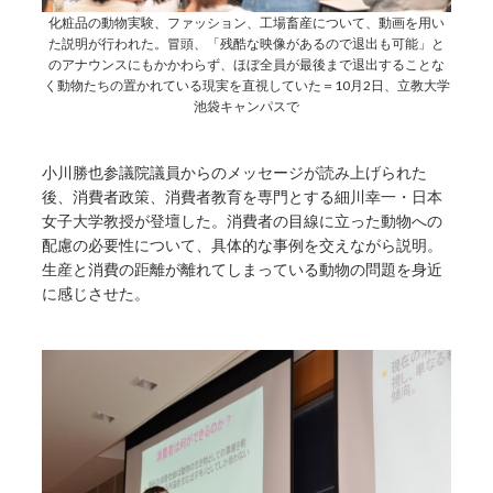
化粧品の動物実験、ファッション、工場畜産について、動画を用い
た説明が行われた。冒頭、「残酷な映像があるので退出も可能」と
のアナウンスにもかかわらず、ほぼ全員が最後まで退出することな
く動物たちの置かれている現実を直視していた＝10月2日、立教大学
池袋キャンパスで
小川勝也参議院議員からのメッセージが読み上げられた
後、消費者政策、消費者教育を専門とする細川幸一・日本
女子大学教授が登壇した。消費者の目線に立った動物への
配慮の必要性について、具体的な事例を交えながら説明。
生産と消費の距離が離れてしまっている動物の問題を身近
に感じさせた。