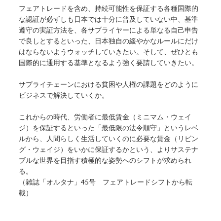
フェアトレードを含め、持続可能性を保証する各種国際的
な認証が必ずしも日本では十分に普及していない中、基準
遵守の実証方法を、各サプライヤーによる単なる自己申告
で良しとするといった、日本独自の緩やかなルールにだけ
はならないようウォッチしていきたい。そして、ぜひとも
国際的に通用する基準となるよう強く要請していきたい。
サプライチェーンにおける貧困や人権の課題をどのように
ビジネスで解決していくか。
これからの時代、労働者に最低賃金（ミニマム・ウェイ
ジ）を保証するといった「最低限の法令順守」というレベ
ルから、人間らしく生活していくのに必要な賃金（リビン
グ・ウェイジ）をいかに保証するかという、よりサステナ
ブルな世界を目指す積極的な姿勢へのシフトが求められ
る。
（雑誌「オルタナ」45号 フェアトレードシフトから転
載）