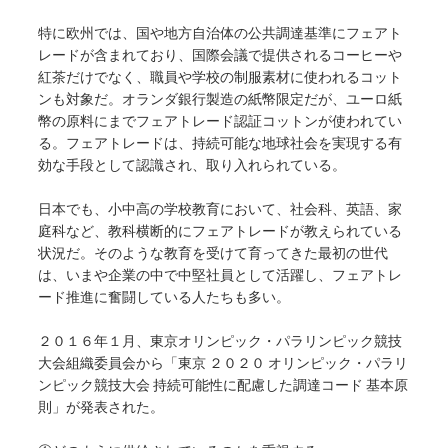
特に欧州では、国や地方自治体の公共調達基準にフェアト
レードが含まれており、国際会議で提供されるコーヒーや
紅茶だけでなく、職員や学校の制服素材に使われるコット
ンも対象だ。オランダ銀行製造の紙幣限定だが、ユーロ紙
幣の原料にまでフェアトレード認証コットンが使われてい
る。フェアトレードは、持続可能な地球社会を実現する有
効な手段として認識され、取り入れられている。
日本でも、小中高の学校教育において、社会科、英語、家
庭科など、教科横断的にフェアトレードが教えられている
状況だ。そのような教育を受けて育ってきた最初の世代
は、いまや企業の中で中堅社員として活躍し、フェアトレ
ード推進に奮闘している人たちも多い。
２０１６年１月、東京オリンピック・パラリンピック競技
大会組織委員会から「東京 ２０２０ オリンピック・パラリ
ンピック競技大会 持続可能性に配慮した調達コード 基本原
則」が発表された。