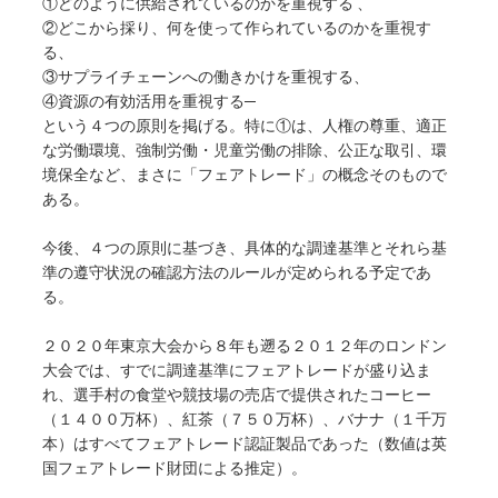
①どのように供給されているのかを重視する 、
②どこから採り、何を使って作られているのかを重視す
る、
③サプライチェーンへの働きかけを重視する、
④資源の有効活用を重視する─
という４つの原則を掲げる。特に①は、人権の尊重、適正
な労働環境、強制労働・児童労働の排除、公正な取引、環
境保全など、まさに「フェアトレード」の概念そのもので
ある。
今後、４つの原則に基づき、具体的な調達基準とそれら基
準の遵守状況の確認方法のルールが定められる予定であ
る。
２０２０年東京大会から８年も遡る２０１２年のロンドン
大会では、すでに調達基準にフェアトレードが盛り込ま
れ、選手村の食堂や競技場の売店で提供されたコーヒー
（１４００万杯）、紅茶（７５０万杯）、バナナ（１千万
本）はすべてフェアトレード認証製品であった（数値は英
国フェアトレード財団による推定）。