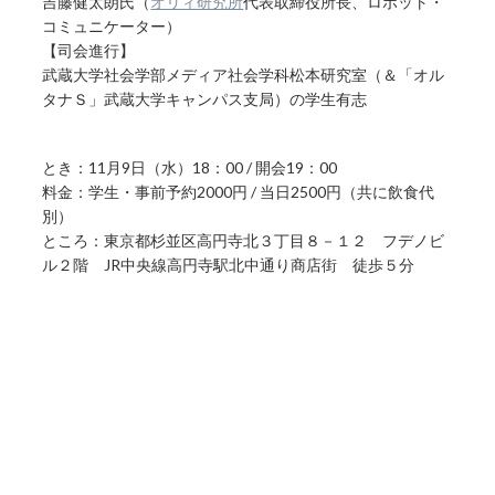
吉藤健太朗氏（
オリィ研究所
代表取締役所長、ロボット・
コミュニケーター）
【司会進行】
武蔵大学社会学部メディア社会学科松本研究室（＆「オル
タナＳ」武蔵大学キャンパス支局）の学生有志
とき：11月9日（水）18：00 / 開会19：00
料金：学生・事前予約2000円 / 当日2500円（共に飲食代
別）
ところ：東京都杉並区高円寺北３丁目８－１２ フデノビ
ル２階 JR中央線高円寺駅北中通り商店街 徒歩５分