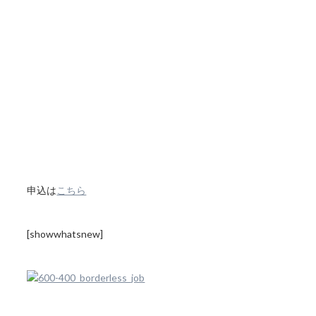
申込は
こちら
[showwhatsnew]