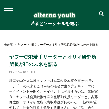
若者とソーシャルを結ぶ
未分類
ヤフーCSR若手リーダーとオリィ研究所所長がITの未来を語る
ヤフーCSR若手リーダーとオリィ研究所
所長がITの未来を語る
2016年10月31日
武蔵大学社会学部メディア社会学科松本研究室は11月9
日、「ITの未来とこれからの若者の生き方」をテーマにト
ークイベントを開く。同イベントに登壇するのは、箕輪憲
良・ヤフー社会貢献推進室公益活動支援リーダーと、吉藤
健太朗・オリィ研究所代表取締役所長の2人。IT技術を駆
使して、社会的課題を解決する働き方について話し合う。