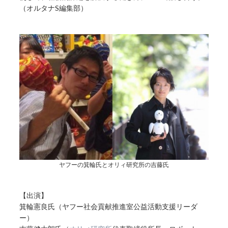
（オルタナS編集部）
ヤフーの箕輪氏とオリィ研究所の吉藤氏
【出演】
箕輪憲良氏（ヤフー社会貢献推進室公益活動支援リーダ
ー）