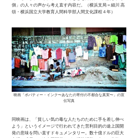
側」の人々の声から考え直す内容だ。（横浜支局＝細川 高
頌・横浜国立大学教育人間科学部人間文化課程４年）
映画「ポバティー・インク〜あなたの寄付の不都合な真実〜」の宣
伝写真
同映画は、「貧しい気の毒な人たちのために手を差し伸べ
よう」というイメージで行われてきた営利目的の途上国開
発の意味を問い直すドキュメンタリー。数十億ドルの巨大