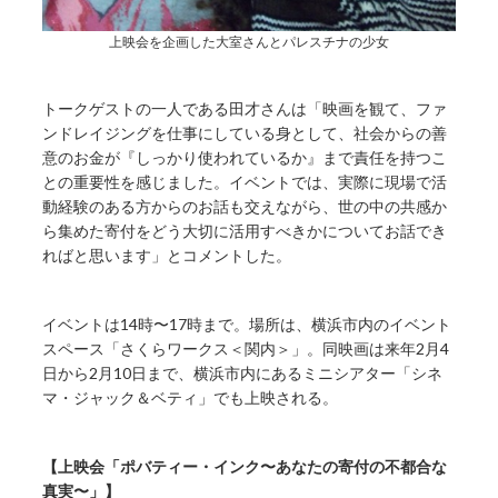
上映会を企画した大室さんとパレスチナの少女
トークゲストの一人である田才さんは「映画を観て、ファ
ンドレイジングを仕事にしている身として、社会からの善
意のお金が『しっかり使われているか』まで責任を持つこ
との重要性を感じました。イベントでは、実際に現場で活
動経験のある方からのお話も交えながら、世の中の共感か
ら集めた寄付をどう大切に活用すべきかについてお話でき
ればと思います」とコメントした。
イベントは14時〜17時まで。場所は、横浜市内のイベント
スペース「さくらワークス＜関内＞」。同映画は来年2月4
日から2月10日まで、横浜市内にあるミニシアター「シネ
マ・ジャック＆ベティ」でも上映される。
【上映会「ポバティー・インク〜あなたの寄付の不都合な
真実〜」】