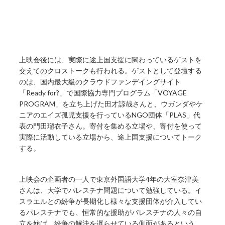
上映会後には、実際に途上国支援に関わっているゲストを
交えてのクロストークも行われる。ゲストとして登壇する
のは、国内最大級のクラウドファンデイングサイト
「Ready for?」で国際協力専門プログラム「VOYAGE
PROGRAM」を立ち上げた田才諒哉さんと、ウガンダやケ
ニアのエイズ孤児支援を行っているNGO団体「PLAS」代
表の門田瑠衣子さん。寄付を集める立場や、寄付を使って
実際に活動している立場から、途上国支援についてトーク
する。
上映会の企画者の一人で東京外国語大学4年の大室奈津美
さんは、大学でパレスチナ問題について勉強している。イ
スラエルとの紛争が長期化し様々な支援団体が介入してい
るパレスチナでも、恒常的な援助がパレスチナの人々の自
立を妨げ、紛争の解決を遅らせている側面があるという。