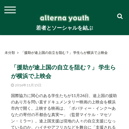
若者とソーシャルを結ぶ
未分類
「援助が途上国の自立を阻む？」 学生らが横浜で上映会
「援助が途上国の自立を阻む？」 学生ら
が横浜で上映会
2016年11月15日
国際協力に関心のある学生たちが11月26日、途上国の援助
のあり方を問い直すドキュメンタリー映画の上映会を横浜
市内で開く。上映する映画は、「ポバティー・インク〜あ
なたの寄付の不都合な真実〜」（監督マイケル・マセソ
ン・ミラー）。途上国支援は現地の人々の自立支援になっ
ているのか、ハイチやアフリカなどを舞台に「支援される