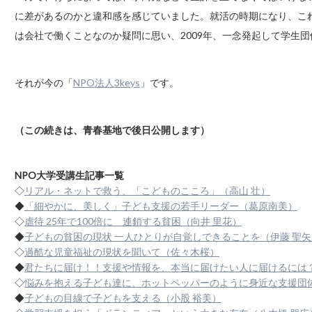
に差があるのかと違和感を感じていました。就活の時期になり、こ
は会社で働くことなのか疑問に思い、2009年、一念発起して学生
それが今の「
NPO法人3keys
」です。
（この続きは、青春基地で後日公開します）
NPO大学受講生記事一覧
◇
リアル・ネットで救う、「こどものこころ」（高山 壮）
◆
「細やかに、美しく」子ども支援の若手リーダー（葛原南美）
◇
虐待 25年で100倍に 連鎖する貧困（向井 里花）
◆
子どもの貧困の現状 一人ひとりが自覚しできることを（伊藤 聖矢
◇
過酷な児童福祉の現状を聞いて（佐々木桜）
◆
君たちに届け！！支援や情報を、本当に届けたい人に届けるには
◇
悩みを抱える子ども達に、ホットペッパーのように身近な支援団体
◆
子どもの目線で子どもを支える（小股 裕美）