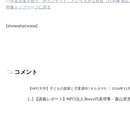
◇
学習支援を担う「ボランティア」という大きな存在（八木橋 朋広
特集トップページに戻る
[showwhatsnew]
コメント
【NPO大学】子どもの貧困と児童虐待 | オルタナS
2016年11月2
[…] 【講義レポート】NPO法人3keys代表理事・森山