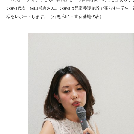
3keys代表・森山誉恵さん。3keysは児童養護施設で暮らす中学
様をレポートします。（石黒 和己＝青春基地代表）