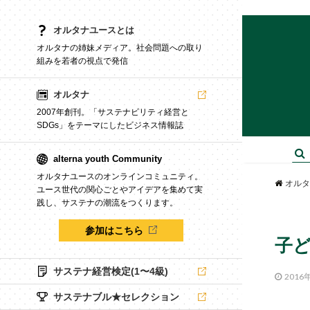
オルタナユースとは
オルタナの姉妹メディア。社会問題への取り
組みを若者の視点で発信
オルタナ
2007年創刊。「サステナビリティ経営と
SDGs」をテーマにしたビジネス情報誌
alterna youth Community
オルタナユースのオンラインコミュニティ。
オルタ
ユース世代の関心ごとやアイデアを集めて実
践し、サステナの潮流をつくります。
参加はこちら
子ど
サステナ経営検定(1〜4級)
2016
サステナブル★セレクション