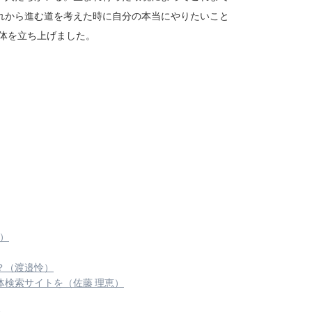
れから進む道を考えた時に自分の本当にやりたいこと
団体を立ち上げました。
）
？（渡邉怜）
検索サイトを（佐藤 理恵）