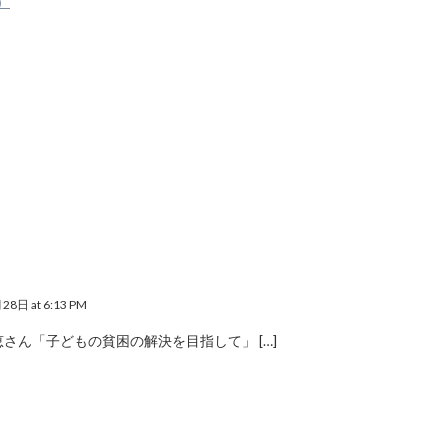
）
8日 at 6:13 PM
誉恵さん「子どもの貧困の解決を目指して」 […]