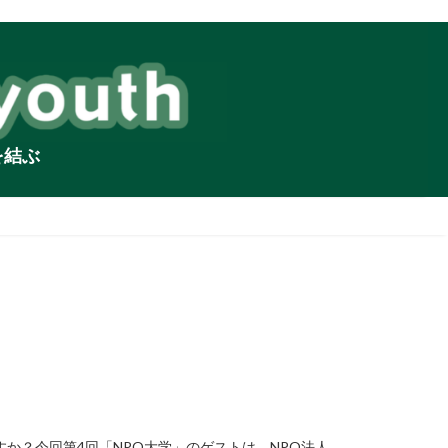
を結ぶ
か？今回第4回「NPO大学」のゲストは、NPO法人