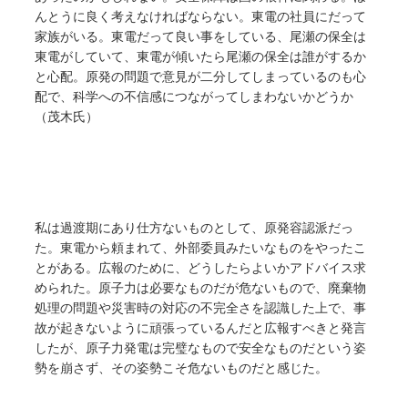
んとうに良く考えなければならない。東電の社員にだって
家族がいる。東電だって良い事をしている、尾瀬の保全は
東電がしていて、東電が傾いたら尾瀬の保全は誰がするか
と心配。原発の問題で意見が二分してしまっているのも心
配で、科学への不信感につながってしまわないかどうか
（茂木氏）
私は過渡期にあり仕方ないものとして、原発容認派だっ
た。東電から頼まれて、外部委員みたいなものをやったこ
とがある。広報のために、どうしたらよいかアドバイス求
められた。原子力は必要なものだが危ないもので、廃棄物
処理の問題や災害時の対応の不完全さを認識した上で、事
故が起きないように頑張っているんだと広報すべきと発言
したが、原子力発電は完璧なもので安全なものだという姿
勢を崩さず、その姿勢こそ危ないものだと感じた。