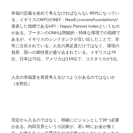
幸福の定義を改めて考えなければならない時代になってい
る。イギリスのNPOのNEF：NewEcconomyFoundationが
発表した指標であるHPI：Happy Plannet Indexというもの
がある。ブータンのGNHは閉鎖的・特殊な環境での指標で
あるが、イギリスのシンクタンクが言い出したことで、非
常に注目されている。人生の満足度だけではなく、環境の
負荷、国への期待度が盛り込まれている。イギリスは74
位、日本は75位、アメリカは114位で、コスタリカが1位。
人生の幸福度を再度考えるひつようがあるのではないか
（水野氏）
否定から入るのではなく、明確にビジョンとして持つ必要
がある。内田百景という小説家が、若い時にお金が無く
て、お米をあぶって醤油をつけて食べたらおいしかったと