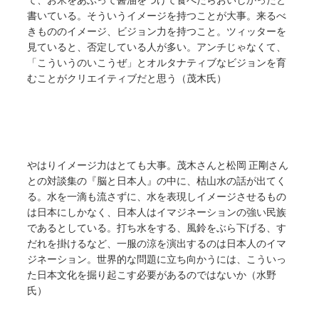
書いている。そういうイメージを持つことが大事。来るべ
きもののイメージ、ビジョン力を持つこと。ツィッターを
見ていると、否定している人が多い。アンチじゃなくて、
「こういうのいこうぜ」とオルタナティブなビジョンを育
むことがクリエイティブだと思う（茂木氏）
やはりイメージ力はとても大事。茂木さんと松岡 正剛さん
との対談集の『脳と日本人』の中に、枯山水の話が出てく
る。水を一滴も流さずに、水を表現しイメージさせるもの
は日本にしかなく、日本人はイマジネーションの強い民族
であるとしている。打ち水をする、風鈴をぶら下げる、す
だれを掛けるなど、一服の涼を演出するのは日本人のイマ
ジネーション。世界的な問題に立ち向かうには、こういっ
た日本文化を掘り起こす必要があるのではないか（水野
氏）