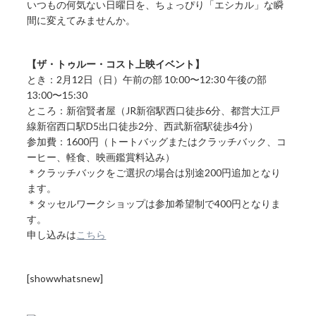
いつもの何気ない日曜日を、ちょっぴり「エシカル」な瞬
間に変えてみませんか。
【ザ・トゥルー・コスト上映イベント】
とき：2月12日（日）午前の部 10:00〜12:30 午後の部
13:00〜15:30
ところ：新宿賢者屋（JR新宿駅西口徒歩6分、都営大江戸
線新宿西口駅D5出口徒歩2分、西武新宿駅徒歩4分）
参加費：1600円（トートバッグまたはクラッチバック、コ
ーヒー、軽食、映画鑑賞料込み）
＊クラッチバックをご選択の場合は別途200円追加となり
ます。
＊タッセルワークショップは参加希望制で400円となりま
す。
申し込みは
こちら
[showwhatsnew]