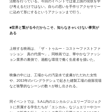
活動を行っている。今回のイベントでは途上国の現状を学
び考えるだけではない。自らの思いを手作りアクセサリー
に込めて形にするというアクションまで行う。
■世界と繋がる今だからこそ、知らなきゃいけない事実が
ある
上映する映画は、「ザ・トゥルー・コスト〜ファストファ
ッション 真の代償〜」。同映画では、華やかなファッシ
ョン業界の裏側で、過酷な環境で働く生産者を描いた。
映像の中には、工場からの汚染水で皮膚がただれた女性
や、2013年のバングラデシュで起きた縫製工場の崩落現場
など衝撃的なシーンの数々が映し出される。
同イベントでは、S.A.L内のエシカルジュエリープロジェク
トに所属する学生たちが「エシカル」なジュエリーやコー