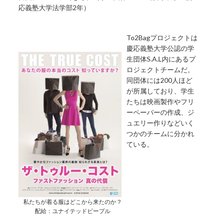
応義塾大学法学部2年）
To2Bagプロジェクトは
慶応義塾大学公認の学
生団体S.A.L内にあるプ
ロジェクトチームだ。
同団体には200人ほど
が所属しており、学生
たちは映画製作やフリ
ーペーパーの作成、ジ
ュエリー作りなどいく
つかのチームに分かれ
ている。
私たちが着る服はどこから来たのか？
配給：ユナイテッドピープル