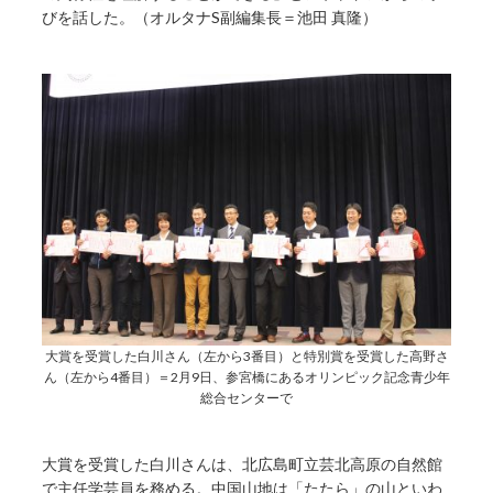
びを話した。（オルタナS副編集長＝池田 真隆）
大賞を受賞した白川さん（左から3番目）と特別賞を受賞した高野さ
ん（左から4番目）＝2月9日、参宮橋にあるオリンピック記念青少年
総合センターで
大賞を受賞した白川さんは、北広島町立芸北高原の自然館
で主任学芸員を務める。中国山地は「たたら」の山といわ