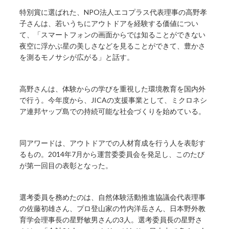
特別賞に選ばれた、NPO法人エコプラス代表理事の高野孝
子さんは、若いうちにアウトドアを経験する価値につい
て、「スマートフォンの画面からでは知ることができない
夜空に浮かぶ星の美しさなどを見ることができて、豊かさ
を測るモノサシが広がる」と話す。
高野さんは、体験からの学びを重視した環境教育を国内外
で行う。今年度から、JICAの支援事業として、ミクロネシ
ア連邦ヤップ島での持続可能な社会づくりを始めている。
同アワードは、アウトドアでの人材育成を行う人を表彰す
るもの。2014年7月から運営委委員会を発足し、このたび
が第一回目の表彰となった。
選考委員を務めたのは、自然体験活動推進協議会代表理事
の佐藤初雄さん、プロ登山家の竹内洋岳さん、日本野外教
育学会理事長の星野敏男さんの3人。選考委員長の星野さ