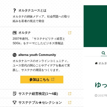
オルタナユースとは
オルタナの姉妹メディア。社会問題への取り
組みを若者の視点で発信
オルタナ
2007年創刊。「サステナビリティ経営と
SDGs」をテーマにしたビジネス情報誌
alterna youth Community
オルタナユースのオンラインコミュニティ。
オルタ
ユース世代の関心ごとやアイデアを集めて実
践し、サステナの潮流をつくります。
参加はこちら
ゆ
サステナ経営検定(1〜4級)
2017
サステナブル★セレクション