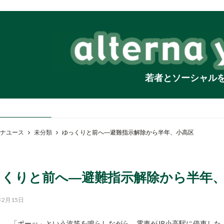
若者とソーシャル
ナユース
未分類
ゆっくりと前へ―避難指示解除から半年、小高区
っくりと前へ―避難指示解除から半年
年2月15日
「ポーッ」という汽笛を鳴らしながら、電車がJR小高駅に停車した