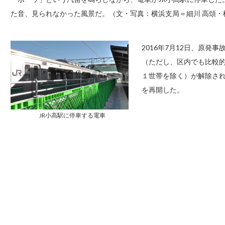
た音、見られなかった風景だ。（文・写真：横浜支局＝細川 高頌・
2016年7月12日、原
（ただし、区内でも比較
１世帯を除く）が解除され
を再開した。
JR小高駅に停車する電車