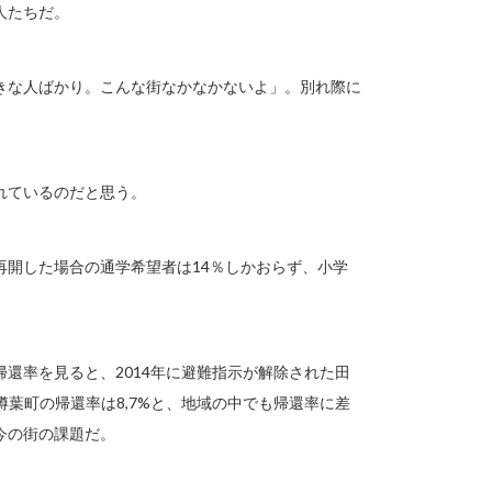
人たちだ。
きな人ばかり。こんな街なかなかないよ」。別れ際に
れているのだと思う。
再開した場合の通学希望者は14％しかおらず、小学
還率を見ると、2014年に避難指示が解除された田
た樽葉町の帰還率は8,7%と、地域の中でも帰還率に差
今の街の課題だ。