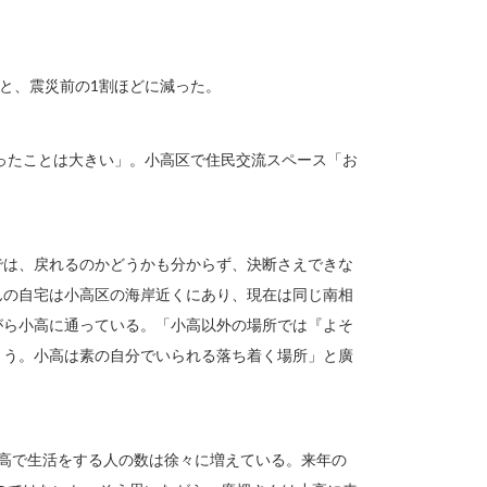
32人と、震災前の1割ほどに減った。
ったことは大きい」。小高区で住民交流スペース「お
では、戻れるのかどうかも分からず、決断さえできな
んの自宅は小高区の海岸近くにあり、現在は同じ南相
がら小高に通っている。「小高以外の場所では『よそ
まう。小高は素の自分でいられる落ち着く場所」と廣
小高で生活をする人の数は徐々に増えている。来年の