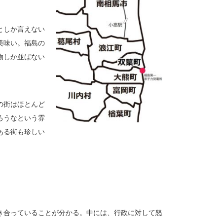
としか言えない
美味い。福島の
物しか並ばない
の街はほとんど
ろうなという雰
ある街も珍しい
き合っていることが分かる。中には、行政に対して怒