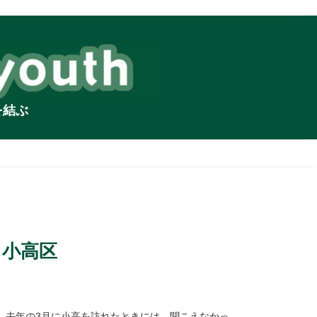
を結ぶ
、小高区
。去年の3月に小高を訪れたときには、聞こえなかっ