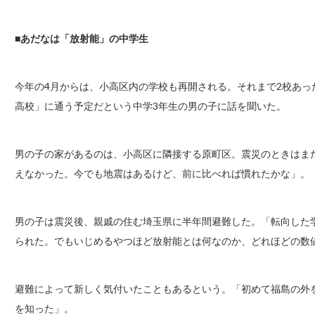
■あだなは「放射能」の中学生
今年の4月からは、小高区内の学校も再開される。それまで2校あ
高校」に通う予定だという中学3年生の男の子に話を聞いた。
男の子の家があるのは、小高区に隣接する原町区。震災のときはま
えなかった。今でも地震はあるけど、前に比べれば慣れたかな」。
男の子は震災後、親戚の住む埼玉県に半年間避難した。「転向した
られた。でもいじめるやつほど放射能とは何なのか、どれほどの数
避難によって新しく気付いたこともあるという。「初めて福島の外
を知った」。