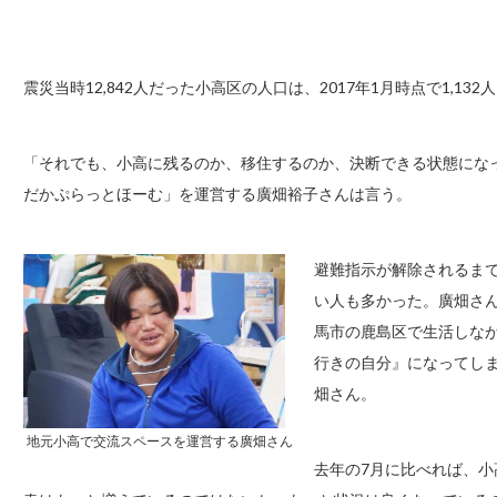
震災当時12,842人だった小高区の人口は、2017年1月時点で1,1
「それでも、小高に残るのか、移住するのか、決断できる状態にな
だかぷらっとほーむ」を運営する廣畑裕子さんは言う。
避難指示が解除されるま
い人も多かった。廣畑さ
馬市の鹿島区で生活しな
行きの自分』になってし
畑さん。
地元小高で交流スペースを運営する廣畑さん
去年の7月に比べれば、