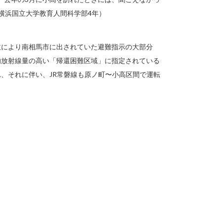
横浜国立大学教育人間科学部4年）
発事故により南相馬市に出されていた避難指示の大部分
的放射線量の高い「帰還困難区域」に指定されている
、それに伴い、JR常磐線も原ノ町〜小高区間で運転