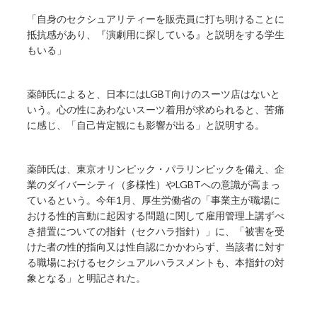
「自身のセクシュアリティーを販売員に打ち明けることに
抵抗感があり、『演劇用に探している』と説明をする学生
もいる」
薬師氏によると、日本にはLGBT向けのスーツ店はないと
いう。心の性にあわないスーツ着用が求められると、苦痛
に感じ、「自己肯定観にも影響が出る」と説明する。
薬師氏は、東京オリンピック・パラリンピックを備え、企
業のダイバーシティ（多様性）やLGBTへの意識が高まっ
ているという。今年1月、厚生労働省の「事業主が職場に
おける性的言動に起因する問題に関して雇用管理上講ずべ
き措置についての指針（セクハラ指針）」に、「被害を受
けた者の性的指向又は性自認にかかわらず、当該者に対す
る職場におけるセクシュアルハラスメントも、本指針の対
象となる」と明記された。