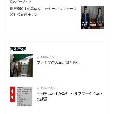
次のページへ
世界550社が真似をしたセールスフォース
の社会貢献モデル
関連記事
2011年6月6日
ファミマの大豆が畑を再生
2017年11月2日
利用率はわずか2割、ヘルプマーク普及へ
の課題