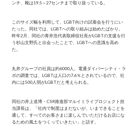
ンチ、靴は19.5～27センチまで取り扱っている。
このサイズ幅を利用して、LGBT向けの試着会を行うにい
たった。同社では、LGBTへの取り組みは始めたばかり。
昨年2月、同社の青井浩代表取締役社長がLGBTの支援を行
う杉山文野氏と出会ったことで、LGBTへの意識を高め
た。
丸井グループの社員は約6000人。電通ダイバーシティ・ラ
ボの調査では、LGBTは人口の7.6％とされているので、社
内には500人弱がLGBTだと考えられる。
同社の井上道博・CSR推進部マルイミライプロジェクト担
当課長は、「社内で制度はまだないが、いまできることを
通して、すべてのお客さまに楽しんでいただけるお店にな
るための風土をつくっていきたい」と話す。