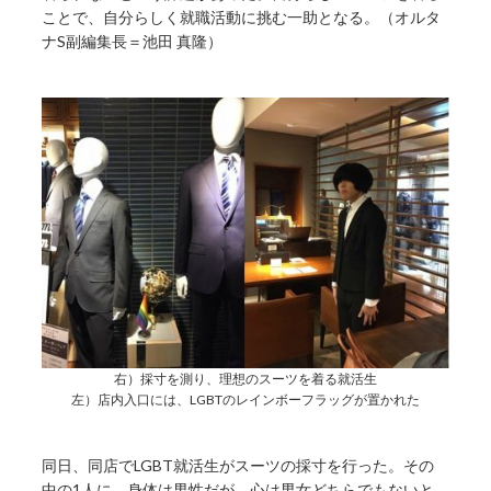
ことで、自分らしく就職活動に挑む一助となる。（オルタ
ナS副編集長＝池田 真隆）
右）採寸を測り、理想のスーツを着る就活生
左）店内入口には、LGBTのレインボーフラッグが置かれた
同日、同店でLGBT就活生がスーツの採寸を行った。その
中の1人に、身体は男性だが、心は男女どちらでもないと