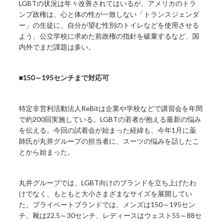
LGBTの状況は年々改善されてはいるが、アメリカのトラ
ンプ政権は、心と体の性が一致しない「トランスジェンダ
ー」の生徒に、自分が望む性別のトイレなどを使用させる
よう、公立学校に求めた前政権の指針を破棄するなど、国
内外でまだ課題は多い。
■150～195センチまで対応可
特定非営利活動法人ReBitは企業や学校などで講習会を年間
で約200回実施している。LGBTの若者が抱える最新の悩み
を伝える。今回の試着会が始まった経緯も、今年1月に薬
師氏が丸井グループの担当者に、スーツの悩みを話したこ
とから始まった。
丸井グループでは、LGBT向けのブランドを立ち上げたわ
けでなく、もともと大小さまざまなサイズを展開してい
た。プライベートブランドでは、メンズは150～195セン
チ、靴は22.5～30センチ、レディースはウェスト55～88セ