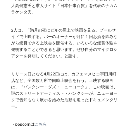
大高健志氏と求人サイト「日本仕事百貨」を代表のナカム
ラケンタ氏。
2人は、「満月の夜にビルの屋上で映画を見る。プールサ
イドで上映する。バーのオーナーが月に１回お酒を飲みな
がら鑑賞できる上映会を開催する。いろいろな鑑賞体験を
発明することができると思います。ぜひ自分のマイクロシ
アターを発明してください」と話す。
リリース日となる4月22日には、カフエマメヒコ宇田川町
店など、全国数カ所で同時上映会を行う。上映する映画
は、『バンクシー・ダズ・ニューヨーク』。この映画は、
謎のストリートアーティスト・バンクシーが、ニューヨー
クで告知もなく展示を始めた活動を追ったドキュメンタリ
ー。
・popcornは
こちら