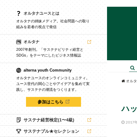
オルタナユースとは
オルタナの姉妹メディア。社会問題への取り
組みを若者の視点で発信
オルタナ
2007年創刊。「サステナビリティ経営と
SDGs」をテーマにしたビジネス情報誌
alterna youth Community
オルタナユースのオンラインコミュニティ。
オルタ
ユース世代の関心ごとやアイデアを集めて実
践し、サステナの潮流をつくります。
参加はこちら
ハ
サステナ経営検定(1〜4級)
2017
サステナブル★セレクション