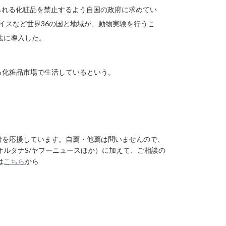
られる化粧品を禁止するよう自国の政府に求めてい
イスなど世界36の国と地域が、動物実験を行うこ
法に導入した。
いる化粧品市場で生活しているという。
者を応援しています。自薦・他薦は問いませんので、
ルタナS/ヤフーニュースほか）に加えて、ご相談の
は
こちら
から