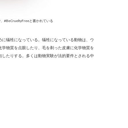
eCrueltyFreeと書かれている
めに犠牲になっている。犠牲になっている動物は、ウ
化学物質を点眼したり、毛を剃った皮膚に化学物質を
与したりする。多くは動物実験が法的要件とされる中