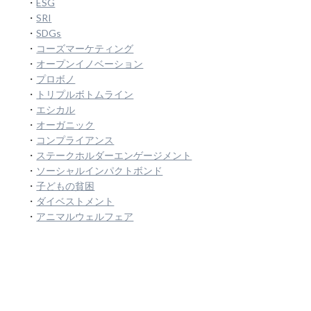
・
ESG
・
SRI
・
SDGs
・
コーズマーケティング
・
オープンイノベーション
・
プロボノ
・
トリプルボトムライン
・
エシカル
・
オーガニック
・
コンプライアンス
・
ステークホルダーエンゲージメント
・
ソーシャルインパクトボンド
・
子どもの貧困
・
ダイベストメント
・
アニマルウェルフェア