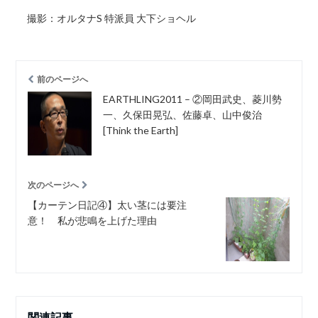
撮影：オルタナS 特派員 大下ショヘル
前のページへ
EARTHLING2011 – ②岡田武史、菱川勢
一、久保田晃弘、佐藤卓、山中俊治
[Think the Earth]
次のページへ
【カーテン日記④】太い茎には要注
意！ 私が悲鳴を上げた理由
関連記事