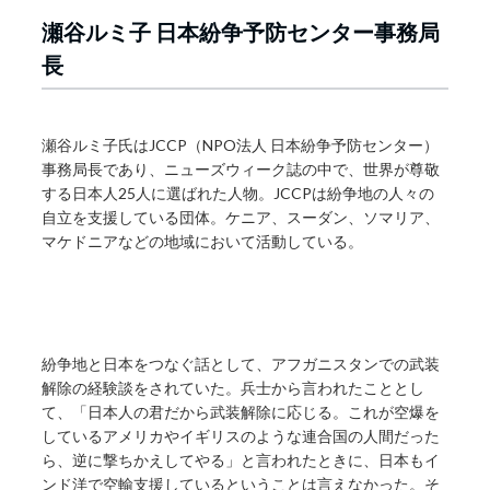
瀬谷ルミ子 日本紛争予防センター事務局
長
瀬谷ルミ子氏はJCCP（NPO法人 日本紛争予防センター）
事務局長であり、ニューズウィーク誌の中で、世界が尊敬
する日本人25人に選ばれた人物。JCCPは紛争地の人々の
自立を支援している団体。ケニア、スーダン、ソマリア、
マケドニアなどの地域において活動している。
紛争地と日本をつなぐ話として、アフガニスタンでの武装
解除の経験談をされていた。兵士から言われたこととし
て、「日本人の君だから武装解除に応じる。これが空爆を
しているアメリカやイギリスのような連合国の人間だった
ら、逆に撃ちかえしてやる」と言われたときに、日本もイ
ンド洋で空輸支援しているということは言えなかった。そ