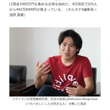
げ資金1000万円を集める企画を始めた。4日現在で225人
から442万8000円が集まっている。（オルタナS編集長＝
池田 真隆）
リディラバの安部敏樹代表。社名の由来はRidiculous things lover
（バカバカしいことが好きな人） を略した造語