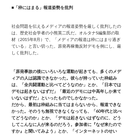
■「枠にはまる」報道姿勢を批判
社会問題を伝えるメディアの報道姿勢を厳しく批判したの
は、歴史社会学者の小熊英二氏だ。オルタナS編集部の取
材（2015年8月）で、「メディアの報道は枠にはまり過ぎ
ている」と言い切った。原発再稼働反対デモを例にし、厳
しく批判した。
「原発事故の後にいろいろな運動が起きても、多くのメデ
ィアの人は認識できなかった。彼らが持っていた枠組み
は、「全共闘運動と比べてどうなのか」とか、「日本では
デモは起きないはずだ」「最近のデモには中高年しか来て
いないはずだ」といったものでしかなかった。
だから、最初は枠組みに当てはまらないから、報道できな
かった。そのうち無視できなくなっても、「60年代と比べ
てどうなのか」とか、「デモは起きないはずなのに、どう
してこんなに人が来るのだろう。参加者に『なぜ来たので
すか』と聞いてみよう」とか、「インターネットのせい