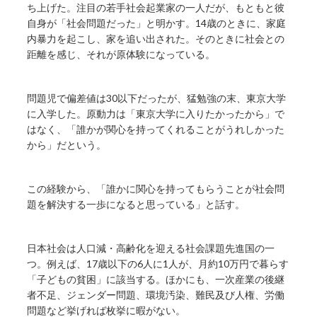
ち上げた。注目の若手社会起業家の一人だが、もともと彼
自身が「社会問題だった」と明かす。14歳のときに、家庭
内暴力を起こし、家を追い出された。そのときに社会との
距離を感じ、それが原体験になっている。
問題児で偏差値は30以下だったが、猛勉強の末、東京大学
に入学した。原動力は「東京大学に入りたかったから」で
はなく、「誰かが関心を持ってくれることがうれしかった
から」だという。
この経験から、「誰かに関心を持ってもらうことが社会問
題を解決する一歩になると思っている」と話す。
日本社会は人口減・高齢化を迎える社会課題先進国の一
つ。例えば、17歳以下の6人に1人が、月約10万円で暮らす
「子どもの貧困」に該当する。ほかにも、一次産業の後継
者不足、ジェンダー問題、環境汚染、難民及び人権、労働
問題など挙げれば枚挙に暇がない。