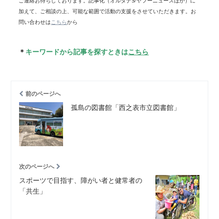
ご連絡お待ちしております。記事化（オルタナS/ヤフーニュースほか）に
加えて、ご相談の上、可能な範囲で活動の支援をさせていただきます。お
問い合わせは
こちら
から
＊
キーワードから記事を探すときは
こちら
前のページへ
孤島の図書館「西之表市立図書館」
次のページへ
スポーツで目指す、障がい者と健常者の
「共生」