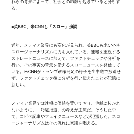
れらの背景によって、社会との乖離が起きていると分析す
る。
■英BBC、米CNNも「スロー」強調
近年、メディア業界にも変化が見られ、英BBCも米CNNも
スロージャーナリズムに力を入れている。速報を重視する
ストレートニュースに加えて、ファクトチェックや分析を
行い、その事実の背景を伝えるスローニュースを発信して
いる。米CNNがトランプ政権発足の様子を生中継で放送せ
ず、ファクトチェック後に分析を行い伝えたことが記憶に
新しい。
メディア業界では速報に価値を置いており、他紙に抜かれ
ないように、「巧遅拙速」の考えが主流だ。そうした中
で、コピペ記事やフェイクニュースなどが氾濫した。スロ
ージャーナリズムはその流れに異議を唱える。