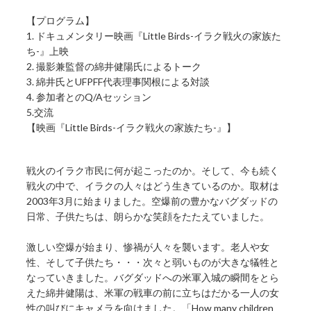
【プログラム】
1. ドキュメンタリー映画『Little Birds-イラク戦火の家族た
ち-』上映
2. 撮影兼監督の綿井健陽氏によるトーク
3. 綿井氏とUFPFF代表理事関根による対談
4. 参加者とのQ/Aセッション
5.交流
【映画『Little Birds-イラク戦火の家族たち-』】
戦火のイラク市民に何が起こったのか。そして、今も続く
戦火の中で、イラクの人々はどう生きているのか。取材は
2003年3月に始まりました。空爆前の豊かなバグダッドの
日常、子供たちは、朗らかな笑顔をたたえていました。
激しい空爆が始まり、惨禍が人々を襲います。老人や女
性、そして子供たち・・・次々と弱いものが大きな犠牲と
なっていきました。バグダッドへの米軍入城の瞬間をとら
えた綿井健陽は、米軍の戦車の前に立ちはだかる一人の女
性の叫びにキャメラを向けました。「How many children