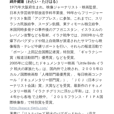
綿井健陽（わたい・たけはる）
1971年大阪府生まれ。映像ジャーナリスト・映画監督。
日本大学芸術学部放送学科卒業後、98年からフリージャー
ナリスト集団「アジアプレス」に参加。これまでに、スリ
ランカ民族紛争、スーダン飢餓、東ティモール独立紛争、
米国同時多発テロ事件後のアフガニスタン、イスラエルの
レバノン攻撃などを取材。イラク戦争では、2003年から空
爆下のバグダッドや陸上自衛隊が派遣されたサマワから映
像報告・テレビ中継リポートを行い、それらの報道活動で
「ボーン・上田記念国際記者賞」特別賞、「ギャラクシー
賞（報道活動部門）優秀賞」などを受賞。
2005年に公開したドキュメンタリー映画『Little Birds イラ
ク 戦火の家族たち』は、国内外で上映され、２００５年ロ
カルノ国際映画祭「人権部門最優秀賞」、毎日映画コンク
ール「ドキュメンタリー部門賞」）、「ＪＣＪ（日本ジャ
ーナリスト会議）賞」大賞などを受賞。最新作のドキュメ
ンタリー映画『イラク チグリスに浮かぶ平和』は、２０１
４年から各地 で上映中。「２０１５フランス・ＦＩＰＡ国
際映像祭」で特別賞を受賞。
http://peace-tigris.com/
著書に『リトルバーズ 戦火のバグダッドから』（晶文