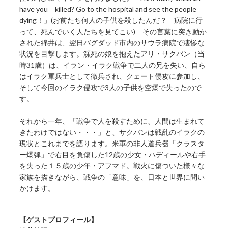
have you killed? Go to the hospital and see the people
dying！」(お前たち何人の子供を殺したんだ？ 病院に行
って、死んでいく人たちを見てこい) その言葉に突き動か
された綿井は、翌日バグダッド市内のサウラ病院で凄惨な
状況を目撃します。瀕死の娘を抱えたアリ・サクバン（当
時31歳）は、イラン・イラク戦争で二人の兄を失い、自ら
はイラク軍兵士として徴兵され、クェート侵攻に参加し、
そして今回のイラク侵攻で3人の子供を空爆で失ったので
す。
それから一年、「戦争で人を殺すために、人間は生まれて
きたわけではない・・・」と、サクバンは戦乱のイラクの
現状とこれまでを語ります。米軍の非人道兵器「クラスタ
ー爆弾」で右目を負傷した12歳の少女・ハディールや右手
を失った１５歳の少年・アフマド。戦火に傷ついた様々な
家族を描きながら、戦争の「意味」を、日本と世界に問い
かけます。
【ゲストプロフィール】