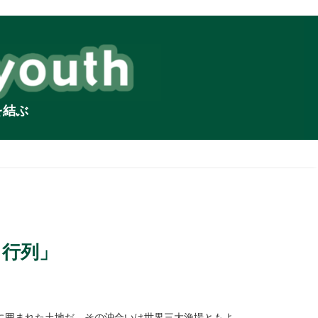
を結ぶ
り行列」
に囲まれた土地だ。その沖合いは世界三大漁場ともよ