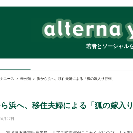
若者とソーシャル
ナユース
未分類
浜から浜へ、移住夫婦による「狐の嫁入り行列」
から浜へ、移住夫婦による「狐の嫁入
年6月27日
宮城県石巻市牡鹿半島。リアス式海岸がここから北にのび、山と海