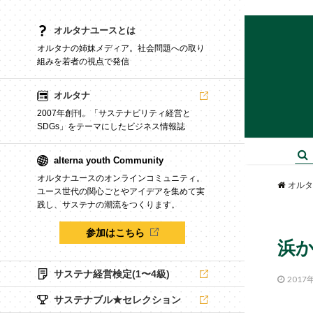
オルタナユースとは
オルタナの姉妹メディア。社会問題への取り
組みを若者の視点で発信
オルタナ
2007年創刊。「サステナビリティ経営と
SDGs」をテーマにしたビジネス情報誌
alterna youth Community
オルタナユースのオンラインコミュニティ。
オルタ
ユース世代の関心ごとやアイデアを集めて実
践し、サステナの潮流をつくります。
参加はこちら
浜
サステナ経営検定(1〜4級)
2017
サステナブル★セレクション