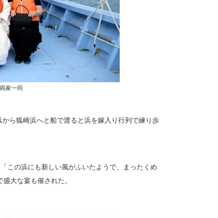
両家一同
侍浜から狐崎浜へと船で渡ると浜を嫁入り行列で練り歩
、「この浜にも新しい風がふいたようで、まったくめ
で盛大な宴も催された。