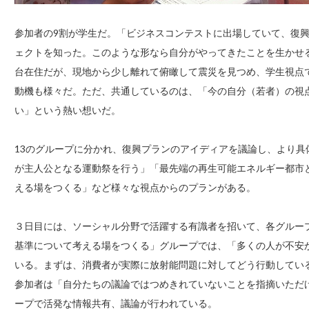
参加者の9割が学生だ。「ビジネスコンテストに出場していて、復
ェクトを知った。このような形なら自分がやってきたことを生かせ
台在住だが、現地から少し離れて俯瞰して震災を見つめ、学生視点
動機も様々だ。ただ、共通しているのは、「今の自分（若者）の視
い」という熱い想いだ。
13のグループに分かれ、復興プランのアイディアを議論し、より
が主人公となる運動祭を行う」「最先端の再生可能エネルギー都市
える場をつくる」など様々な視点からのプランがある。
３日目には、ソーシャル分野で活躍する有識者を招いて、各グルー
基準について考える場をつくる」グループでは、「多くの人が不安
いる。まずは、消費者が実際に放射能問題に対してどう行動してい
参加者は「自分たちの議論ではつめきれていないことを指摘いただけた
ープで活発な情報共有、議論が行われている。