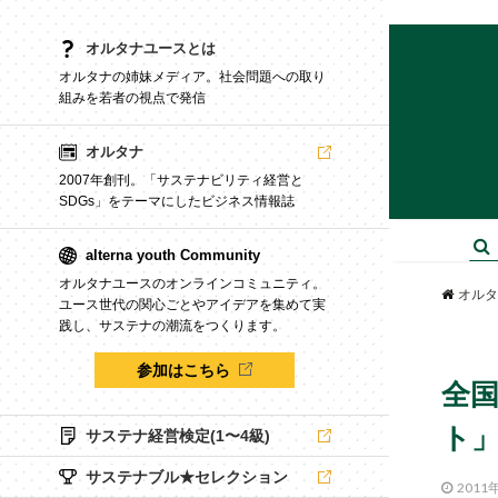
オルタナユースとは
オルタナの姉妹メディア。社会問題への取り
組みを若者の視点で発信
オルタナ
2007年創刊。「サステナビリティ経営と
SDGs」をテーマにしたビジネス情報誌
alterna youth Community
オルタナユースのオンラインコミュニティ。
オルタ
ユース世代の関心ごとやアイデアを集めて実
践し、サステナの潮流をつくります。
参加はこちら
全
ト
サステナ経営検定(1〜4級)
サステナブル★セレクション
2011