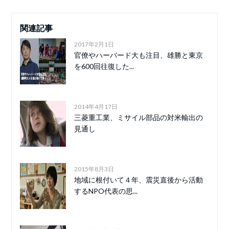
関連記事
2017年2月1日
官僚やハーバード大も注目、雄勝と東京
を600回往復した...
2014年4月17日
三菱重工業、ミサイル部品の対米輸出の
見通し
2015年8月3日
地域に根付いて４年、震災直後から活動
するNPO代表の思...