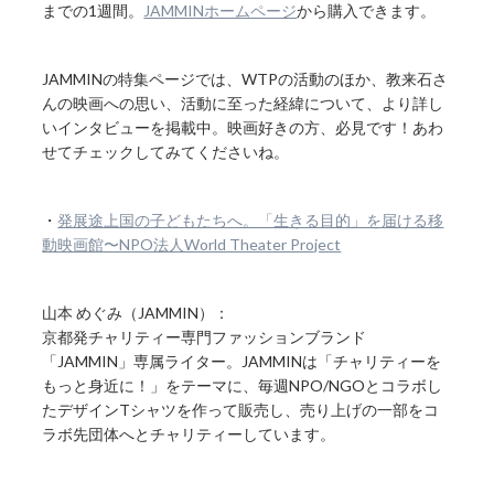
までの1週間。
JAMMINホームページ
から購入できます。
JAMMINの特集ページでは、WTPの活動のほか、教来石さ
んの映画への思い、活動に至った経緯について、より詳し
いインタビューを掲載中。映画好きの方、必見です！あわ
せてチェックしてみてくださいね。
・
発展途上国の子どもたちへ。「生きる目的」を届ける移
動映画館〜NPO法人World Theater Project
山本 めぐみ（JAMMIN）：
京都発チャリティー専門ファッションブランド
「JAMMIN」専属ライター。JAMMINは「チャリティーを
もっと身近に！」をテーマに、毎週NPO/NGOとコラボし
たデザインTシャツを作って販売し、売り上げの一部をコ
ラボ先団体へとチャリティーしています。