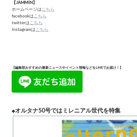
【JAMMIN】
ホームページは
こちら
facebookは
こちら
twitterは
こちら
Instagramは
こちら
【編集部おすすめの最新ニュースやイベント情報などをLINEでお届け！】
オルタナ50号ではミレニアル世代を特集
◆