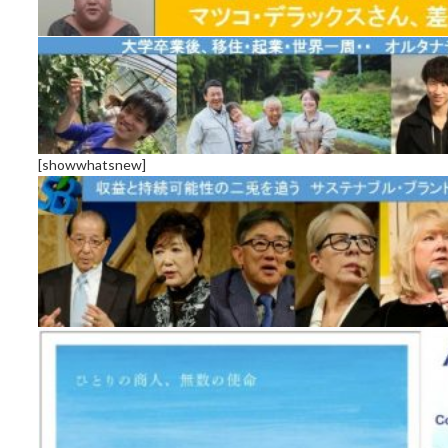
[showwhatsnew]