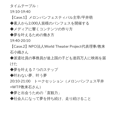
タイムテーブル：
19:10-19:40
【Case.1】メロンパンフェスティバル主宰/平井萌
◆素人から2,000人規模のパンフェスを開催する
◆メディアに響くコンテンツの作り方
◆夢を叶えるための働き方
19:40-20:10
【Case.2】NPO法人World Theater Project代表理事/教来
石小織さん
◆派遣社員の事務員が途上国の子ども達四万人に映画を届
けた
◆夢を叶える７つのステップ
◆叶わない夢、叶う夢
20:10-21:00 トークセッション（メロンパンフェス平井
×WTP教来石さん）
◆夢と出会うための「直観力」
◆社会人になって夢を持ち続け、走り続けること