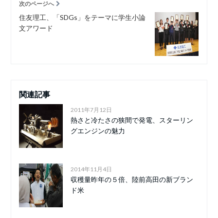
次のページへ
住友理工、「SDGs」をテーマに学生小論
文アワード
関連記事
2011年7月12日
熱さと冷たさの狭間で発電、スターリン
グエンジンの魅力
2014年11月4日
収穫量昨年の５倍、陸前高田の新ブラン
ド米