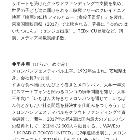
サポートを受けたクラウドファンディングで支援を集め、
世界の子ども達に届けられる上映権フリーのクレイアニメ
映画『映画の妖精 フィルとムー（秦俊子監督）』を製作。
東京国際映画祭（2017）で上映される。著書に『ゆめの は
いたつにん』（センジュ出版）。TEDx ICU登壇など、講
演、メディア掲載実績多数。
◆平井 萌
（ひらい・めぐみ）
メロンパンフェスティバル主宰。1992年生まれ。茨城県出
身。会社員3ヶ月目。
すきな食べ物はかんぴょう巻きとメロンパン。大学一年次
にスマートフォンと関わるコンゴの紛争問題を知り、大学
三年次に「いちばん大好きなメロンパンを通じて、いちば
ん何とかしたい社会問題を解決する仕組みをつくろう」と
メロンパンフェスティバルをクラウドファンディングで資
金調達し、開催。2017年の第4回は国内最大のメロンパン
の祭典として、2日間で2,000人を動員する。J-WAVEの
「JK RADIO TOKYO UNITED」に2年連続出演し、メロン
パンフェスとしてTV番組「めざましテレビ」「スッキ