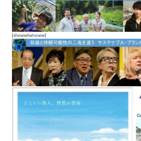
[showwhatsnew]