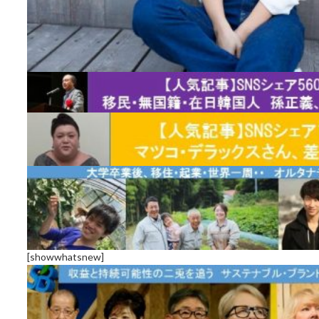
[showwhatsnew]