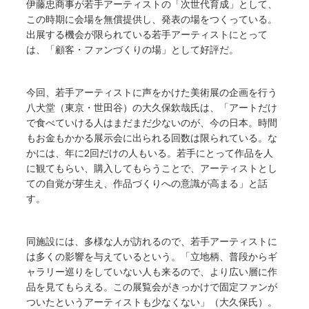
伊藤忠商事が若手アーティストの「次世代育成」として、
この時期に会場を無償提供し、発表の場をつくっている。
出展する機会が限られている若手アーティストにとって
は、「顧客・ファンづくりの場」として好評だ。
今回、若手アーティストに声をかけた美術展の企画を行う
八犬堂（東京・世田谷）の大久保欽哉氏は、「アートだけ
で食べていける人はまだまだ少ないのが、今の日本。時間
もお金もかかる展示会に出られる回数は限られている。な
かには、年に2回だけの人もいる。若手にとって作品を人
に観てもらい、購入してもらうことで、アーティストとし
ての自覚が芽生え、作品づくりへの意識が高まる」と話
す。
同施設には、多様な人が訪れるので、若手アーティストに
は多くの影響を与えているという。「立地柄、普段からギ
ャラリー巡りをしていない人も来るので、より広い層に作
品を見てもらえる。この展覧会がきっかけで固定ファンが
ついたというアーティストも少なくない」（大久保氏）。