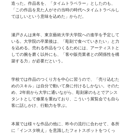
造った。作品名を、「タイムトラベラー」としたのも、
「この作品を見た人がその当時の時代へタイムトラベルし
てほしいという意味を込めた」からだ。
瀬戸さんは来年、東京藝術大学大学院への進学を予定して
いる。大学院の卒業後は、「彫刻で食べていきたい」と力
を込める。売れる作品をつくるためには、アーティストと
しての腕を磨く以外にも、「客や販売業者との関係性を構
築する力」が必要だという。
学校では作品のつくり方を中心に習うので、「売り込むた
めのスキル」は自分で動いて身に付けるしかない。そのた
め、2年前から大学に通いながら、彫刻家のもとでアシス
タントとして修業を重ねており、こういう展覧会でも自ら
客に話しかけ、行動力を学ぶ。
本展では様々な作品の他に、昨今の流行に合わせて、各所
に「インスタ映え」を意識したフォトスポットをつくっ