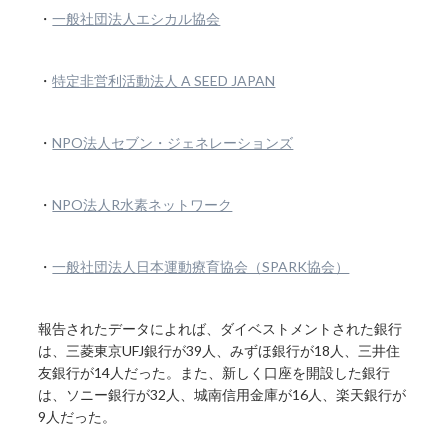
・
一般社団法人エシカル協会
・
特定非営利活動法人 A SEED JAPAN
・
NPO法人セブン・ジェネレーションズ
・
NPO法人R水素ネットワーク
・
一般社団法人日本運動療育協会（SPARK協会）
報告されたデータによれば、ダイベストメントされた銀行
は、三菱東京UFJ銀行が39人、みずほ銀行が18人、三井住
友銀行が14人だった。また、新しく口座を開設した銀行
は、ソニー銀行が32人、城南信用金庫が16人、楽天銀行が
9人だった。