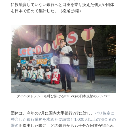
に投融資していない銀行へと口座を乗り換えた個人や団体
を
日本で初めて
集計した。（松尾 沙織）
ダイベストメントを呼び掛ける350.orgの日本支部のメンバー
団体は、今年の9月に国内大手銀行7行に対し、
パリ協定に
整合した銀行業務を求めた要請書と1,000人以上の預金者の
署名
を提出した際に、どの銀行からも十分な回答が得られ