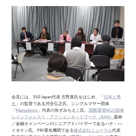
会見には、350 Japan代表 古野真氏をはじめ、「
日本と再
生
」の監督である河合弘之氏、シングルマザー団体
「
Mamademo
」代表の魚ずみちえこ氏、
国際環境NGO団体
レインフォレスト・アクションネットワーク（RAN）
森林
／金融キャンペーンのシニアアドバイザーであるハナ・ハ
イネケン氏、PRI署名機関である
株式会社ニューラル
代表