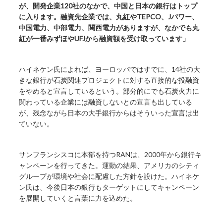
が、開発企業120社のなかで、中国と日本の銀行はトップ
に入ります。融資先企業では、丸紅やTEPCO、Jパワー、
中国電力、中部電力、関西電力がありますが、なかでも丸
紅が一番みずほやUFJから融資額を受け取っています」
ハイネケン氏によれば、ヨーロッパではすでに、14社の大
きな銀行が石炭関連プロジェクトに対する直接的な投融資
をやめると宣言しているという。部分的にでも石炭火力に
関わっている企業には融資しないとの宣言も出している
が、残念ながら日本の大手銀行からはそういった宣言は出
ていない。
サンフランシスコに本部を持つRANは、2000年から銀行キ
ャンペーンを行ってきた。運動の結果、アメリカのシティ
グループが環境や社会に配慮した方針を設けた。ハイネケ
ン氏は、今後日本の銀行もターゲットにしてキャンペーン
を展開していくと言葉に力を込めた。