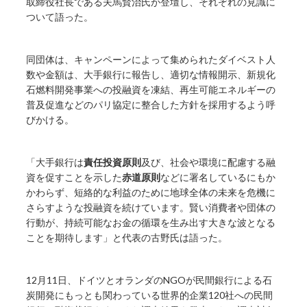
取締役社長である夫馬賢治氏が登壇し、それぞれの見識に
ついて語った。
同団体は、キャンペーンによって集められたダイベスト人
数や金額は、大手銀行に報告し、適切な情報開示、新規化
石燃料開発事業への投融資を凍結、再生可能エネルギーの
普及促進などのパリ協定に整合した方針を採用するよう呼
びかける。
「大手銀行は
責任投資原則
及び、社会や環境に配慮する融
資を促すことを示した
赤道原則
などに署名しているにもか
かわらず、短絡的な利益のために地球全体の未来を危機に
さらすような投融資を続けています。賢い消費者や団体の
行動が、持続可能なお金の循環を生み出す大きな波となる
ことを期待します」と代表の古野氏は語った。
12月11日、ドイツとオランダのNGOが民間銀行による石
炭開発にもっとも関わっている世界的企業120社への民間